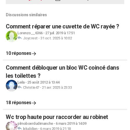
Discussions similaires
Comment réparer une cuvette de WC rayée ?
Lorenzo__6366
-
27 juil. 2019 à 17:51
Joycrest
-
31 oct. 2025 à 10:02
10 réponses
Comment débloquer un bloc WC coincé dans
les toilettes ?
Leila
-
25 août 2012 à 13:44
Christie47
-
21 avr. 2025 à 23:33
18 réponses
Wc trop haute pour raccorder au robinet
plmoboerdudimanche
-
6 mars 2019 à 14:09
lekabilien
-
6 mars 2019 à 21:18