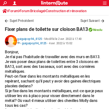
ACTUALITÉS
Forum
Forum Bricolage
Connexion
Construction et rénovation
S'inscrire
Rechercher
Société
Education
Villes
Politique
Faits Divers
Monde
+
SPORT
Sujet Précédent
Sujet Suivant
Football
Cyclisme
Forum
Coupe du monde 2026
Tennis
Rugby
CULTURE
Fixer plans de toilette sur cloison BA13
Résolu
TNT
Cinéma
Musique
Programme TV
Streaming
Sorties cinéma
+
FINANCE
guiguipop94_8125
-
Modifié le 2 avr. 2022 à 17:40
guiguipop94_8125
-
4 avr. 2022 à 15:02
Impôts
Immobilier
Banque
Crédit
Retraite
Epargne
Risques naturels par ville
Assurance
AUTO
Bonjour,
Réserver un essai
Berlines
Forum auto
Essais
Citadines
SUV
+
HIGH-TECH
Je n'ai pas l'habitude de travailler avec des murs en BA13.
Je vais poser deux plans de toilettes entre 3 cloisons en
Meilleur smartphone
Ordinateurs
Guide high-tech
Mobiles
Internet
Jeux vidéo
+
BRICOLAGE
BA13, soit avec des tasseaux, soit avec des cornières
métalliques.
Aménagement intérieur
Cuisine
Jardinage
+
Forum
Extérieur
Salle de bains
Rangement
WEEK-END
Peut-on fixer dans les montants métalliques en les
repérant, sachant qu'il peut y avoir des gaines électriques
Escapades
Expositions
Week-end nature
Guides de France
Patrimoine
Musées
+
LIFESTYLE
placées dedans?
Si je fixe dans les montants métalliques, est-ce que je peux
Bien-être
Mode
+
Art de vivre
Loisirs
Modes de vie
SANTE
utiliser les vis à placo pour visser directement dans le
métal? Où vaut-il mieux utiliser des chevilles Molly dans
Guide de la santé
Médicaments
+
Alimentation
Maladies
Sommeil
VOYAGE
tous les cas?