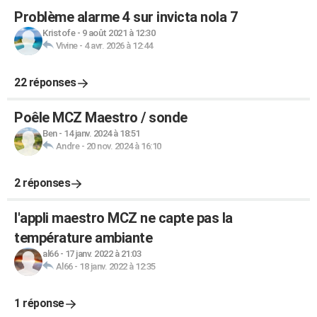
Problème alarme 4 sur invicta nola 7
Kristofe
-
9 août 2021 à 12:30
Vivine
-
4 avr. 2026 à 12:44
22 réponses
Poêle MCZ Maestro / sonde
Ben
-
14 janv. 2024 à 18:51
Andre
-
20 nov. 2024 à 16:10
2 réponses
l'appli maestro MCZ ne capte pas la
température ambiante
al66
-
17 janv. 2022 à 21:03
Al66
-
18 janv. 2022 à 12:35
1 réponse