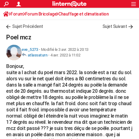
ACTUALITÉS
Forum
Forum Bricolage
Connexion
Chauffage et climatisation
S'inscrire
Rechercher
Société
Education
Villes
Politique
Faits Divers
Monde
+
SPORT
Sujet Précédent
Sujet Suivant
Football
Cyclisme
Forum
Coupe du monde 2026
Tennis
Rugby
CULTURE
Poel mcz
TNT
Cinéma
Musique
Programme TV
Streaming
Sorties cinéma
+
FINANCE
eve_5273
-
Modifié le 3 avr. 2022 à 20:13
atlassaturn
-
4 avr. 2022 à 11:02
Impôts
Immobilier
Banque
Crédit
Retraite
Epargne
Risques naturels par ville
Assurance
AUTO
Bonjour,
Réserver un essai
Berlines
Forum auto
Essais
Citadines
SUV
+
HIGH-TECH
suite a l achat du poel mars 2022. la sonde est a raz du sol.
alors vu sur le net quel doit êtes a 80 centimetres du sol.
Meilleur smartphone
Ordinateurs
Guide high-tech
Mobiles
Internet
Jeux vidéo
+
BRICOLAGE
dans la salle a mangé fait 24 degrés au poêle la demande
est de 20 degrés. au thermostat indique 20 degrés. donc
Aménagement intérieur
Cuisine
Jardinage
+
Forum
Extérieur
Salle de bains
Rangement
WEEK-END
obligé de mettre 18 degrés. au poêle le problème la il ne se
met plus en chauffe. la fait froid. donc soit fait trop chaud
Escapades
Expositions
Week-end nature
Guides de France
Patrimoine
Musées
+
LIFESTYLE
soit il fait froid. impossible d avoir une température
normal. obligé de l éteindre la nuit vous imaginez le matin
Bien-être
Mode
+
Art de vivre
Loisirs
Modes de vie
SANTE
17 degrés au réveil. le revendeur ma dit que un technicien de
mcz doit passé ??? je suis tres déçu de se poêle. pourtant j
Guide de la santé
Médicaments
+
Alimentation
Maladies
Sommeil
VOYAGE
en avais un poêle dans mon ancienne maison . que j ai