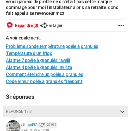
vendu jamais de problème c c'était pas cette marque.
City break
Voyage de noces
Climat
Destinations
Voyage nature
Forum
+
dommage pour moi l installateur a pris sa retraite. donc
PHOTO
fait appel a se revendeur mcz .
GUIDES D'ACHAT
Répondre (3)
Partager
BONS PLANS
A voir également:
CARTE DE VOEUX
Problème sonde température poêle à granulés
Carte Bonne année
Carte Pâques
Carte de Noël
Carte Saint-Valentin
Carte d'anniversaire
Température d'un frigo
DICTIONNAIRE
Alarme 7 poêle à granulés ravelli
Biographies
Expressions
Dictionnaire
Citations
Proverbes
PROGRAMME TV
Alarme 4 poêle à granulés invicta
✓
Comment éteindre un poêle à granulés
COPAINS D'AVANT
Code erreur poêle à granulés freepoint
Se connecter
Collèges
Universités
Service militaire
S'inscrire
Lycées
Primaires
Entreprises
Avis de recherche
AVIS DE DÉCÈS
3 réponses
FORUM
RÉPONSE 1 / 3
Lifestyle
Sport
Television
Cinema
Bricolage
Culture
Auto
Voyage
stf_jpd87
29 934
4 avr. 2022 à 07:10