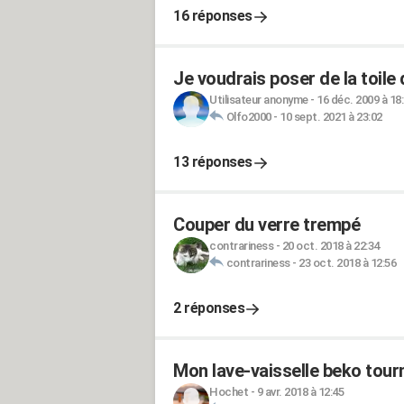
16 réponses
Je voudrais poser de la toile
Utilisateur anonyme
-
16 déc. 2009 à 18
Olfo2000
-
10 sept. 2021 à 23:02
13 réponses
Couper du verre trempé
contrariness
-
20 oct. 2018 à 22:34
contrariness
-
23 oct. 2018 à 12:56
2 réponses
Mon lave-vaisselle beko tour
Hochet
-
9 avr. 2018 à 12:45