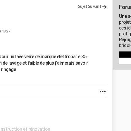
Foru
Sujet Suivant
Une s
proje
des id
à 18:27
pratiq
Rejoi
brico
ur un lave verre de marque elettrobar e 35 .
 de lavage et faible de plus j'aimerais savoir
e rinçage
struction et rénovation