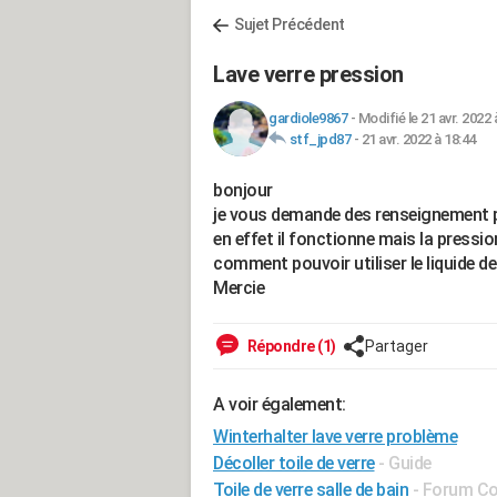
Sujet Précédent
Lave verre pression
gardiole9867
-
Modifié le 21 avr. 2022 
stf_jpd87
-
21 avr. 2022 à 18:44
bonjour
je vous demande des renseignement po
en effet il fonctionne mais la pression
comment pouvoir utiliser le liquide d
Mercie
Répondre (1)
Partager
A voir également:
Winterhalter lave verre problème
Décoller toile de verre
- Guide
Toile de verre salle de bain
-
Forum Con