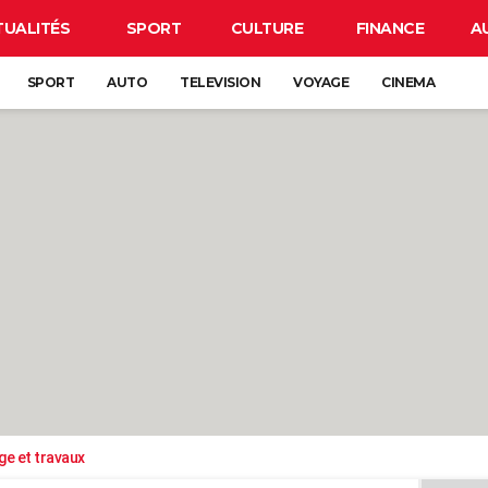
TUALITÉS
SPORT
CULTURE
FINANCE
A
SPORT
AUTO
TELEVISION
VOYAGE
CINEMA
ge et travaux