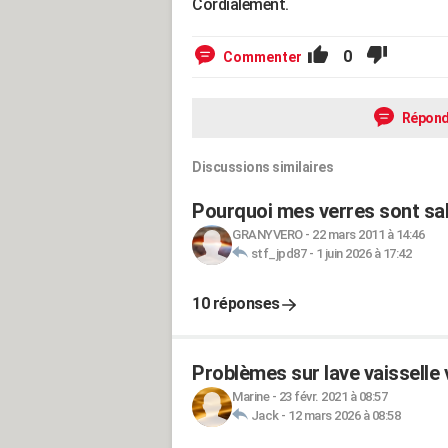
Cordialement.
0
Commenter
Répond
Discussions similaires
Pourquoi mes verres sont sal
GRANYVERO
-
22 mars 2011 à 14:46
stf_jpd87
-
1 juin 2026 à 17:42
10 réponses
Problèmes sur lave vaisselle 
Marine
-
23 févr. 2021 à 08:57
Jack
-
12 mars 2026 à 08:58