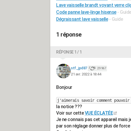
Lave vaisselle brandt voyant verre cl
Code panne lave-linge hisense
- Guid
Dégraissant lave vaisselle
- Guide
1 réponse
RÉPONSE 1 / 1
stf_jpd87
29 967
21 avr. 2022 à 18:44
Bonjour
j'aimerais savoir comment pouvoir
la notice ???
Voir sur cette
VUE ÉCLATÉE
Je ne connais pas cet appareil mais je
par son réglage donner plus de force à 