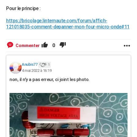
Pour le principe :
https://bricolage.linternaute.com/forum/affich-
121018035-comment-depanner-mon-four-micro-onde#11
0
Commenter
Anubis77
1
4 mai 2022 à 16:19
non, il n'y a pas erreur, ci joint les photo.