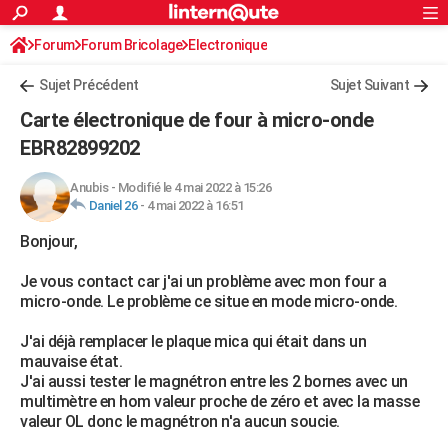
ACTUALITÉS
Forum
Forum Bricolage
Connexion
Electronique
S'inscrire
Rechercher
Société
Education
Villes
Politique
Faits Divers
Monde
+
SPORT
Sujet Précédent
Sujet Suivant
Football
Cyclisme
Forum
Coupe du monde 2026
Tennis
Rugby
CULTURE
Carte électronique de four à micro-onde
TNT
Cinéma
Musique
Programme TV
Streaming
Sorties cinéma
+
EBR82899202
FINANCE
Impôts
Immobilier
Banque
Crédit
Retraite
Epargne
Risques naturels par ville
Assurance
AUTO
Anubis
-
Modifié le 4 mai 2022 à 15:26
Daniel 26
-
4 mai 2022 à 16:51
Réserver un essai
Berlines
Forum auto
Essais
Citadines
SUV
+
HIGH-TECH
Bonjour,
Meilleur smartphone
Ordinateurs
Guide high-tech
Mobiles
Internet
Jeux vidéo
+
BRICOLAGE
Je vous contact car j'ai un problème avec mon four a
micro-onde. Le problème ce situe en mode micro-onde.
Aménagement intérieur
Cuisine
Jardinage
+
Forum
Extérieur
Salle de bains
Rangement
WEEK-END
J'ai déjà remplacer le plaque mica qui était dans un
Escapades
Expositions
Week-end nature
Guides de France
Patrimoine
Musées
+
LIFESTYLE
mauvaise état.
J'ai aussi tester le magnétron entre les 2 bornes avec un
Bien-être
Mode
+
Art de vivre
Loisirs
Modes de vie
SANTE
multimètre en hom valeur proche de zéro et avec la masse
valeur OL donc le magnétron n'a aucun soucie.
Guide de la santé
Médicaments
+
Alimentation
Maladies
Sommeil
VOYAGE