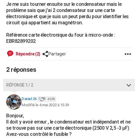
Je me suis tourner ensuite sur le condensateur mais le
City break
Voyage de noces
Climat
Destinations
Voyage nature
Forum
+
PHOTO
problème sais que j'ai 2 condensateur sur une carte
électronique et que je suis un peut perdu pour identifier les
GUIDES D'ACHAT
circuit qui appartient au magnétron.
BONS PLANS
Référence carte électronique du four à micro-onde :
EBR82899202
CARTE DE VOEUX
Répondre (2)
Partager
Carte Bonne année
Carte Pâques
Carte de Noël
Carte Saint-Valentin
Carte d'anniversaire
DICTIONNAIRE
Biographies
Expressions
Dictionnaire
Citations
Proverbes
2 réponses
PROGRAMME TV
COPAINS D'AVANT
RÉPONSE 1 / 2
Se connecter
Collèges
Universités
Service militaire
S'inscrire
Lycées
Primaires
Entreprises
Avis de recherche
AVIS DE DÉCÈS
Daniel 26
4 690
Modifié le 4 mai 2022 à 15:39
FORUM
Bonjour,
Lifestyle
Sport
Television
Cinema
Bricolage
Culture
Auto
Voyage
Il doit y avoir erreur , le condensateur est indépendant et ne
se trouve pas sur une carte électronique (2500 V 2,5 -3 µF)
Avez-vous contrôlé le fusible ?