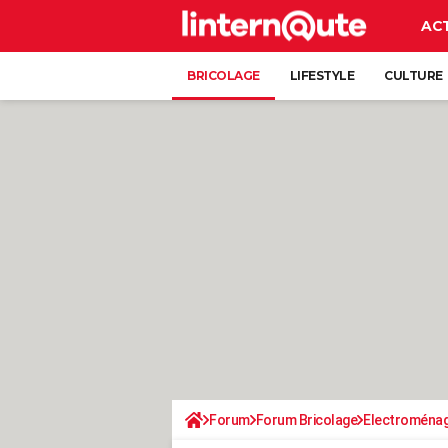
AC
BRICOLAGE
LIFESTYLE
CULTURE
Forum
Forum Bricolage
Electroména