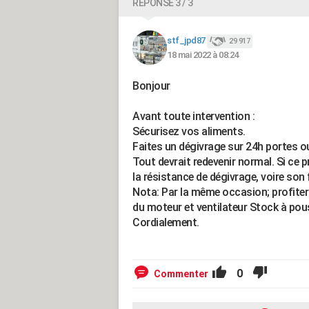
RÉPONSE 3 / 3
stf_jpd87
29 917
18 mai 2022 à 08:24
Bonjour
Avant toute intervention :
Sécurisez vos aliments.
Faites un dégivrage sur 24h portes o
Tout devrait redevenir normal. Si ce 
la résistance de dégivrage, voire so
Nota: Par la même occasion; profiter d
du moteur et ventilateur Stock à pous
Cordialement.
0
Commenter