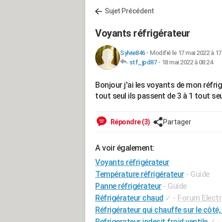
Sujet Précédent
Voyants réfrigérateur
Sylvie846
-
Modifié le 17 mai 2022 à 17
stf_jpd87
-
18 mai 2022 à 08:24
Bonjour j'ai les voyants de mon réfr
tout seul ils passent de 3 à 1 tout s
Répondre (3)
Partager
A voir également:
Voyants réfrigérateur
Température réfrigérateur
- Guide
Panne réfrigérateur
- Guide
Réfrigérateur chaud
✓
-
Forum Elect
Réfrigérateur qui chauffe sur le côté,
Refrigerateur indesit froid ventile
✓
-