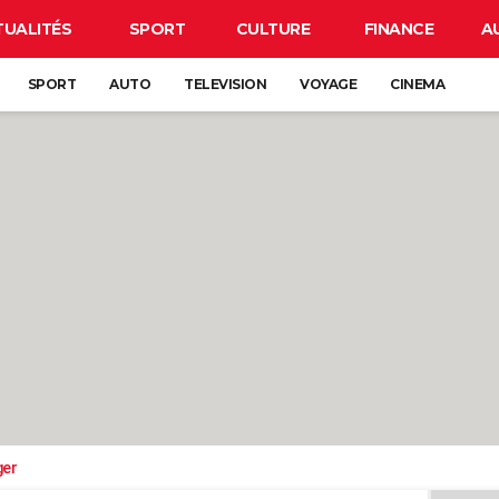
TUALITÉS
SPORT
CULTURE
FINANCE
A
SPORT
AUTO
TELEVISION
VOYAGE
CINEMA
ger