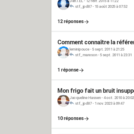
Dan.I.EL
-
12 févr. 2015 à 11:22
stf_jpd87
-
15 août 2025 à 07:52
12 réponses
Comment connaître la référen
leminipouce
-
5 sept. 2011 à 21:25
stf_mareson
-
5 sept. 2011 à 23:31
1 réponse
Mon frigo fait un bruit insupp
Jacqueline Hassen
-
4 oct. 2010 à 20:02
stf_jpd87
-
1 nov. 2023 à 09:47
10 réponses