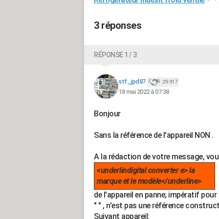
3 réponses
RÉPONSE 1 / 3
stf_jpd87
29 917
18 mai 2022 à 07:38
Bonjour
Sans la référence de l'appareil NON .
A la rédaction de votre message, vou
<underlindigital converter e> la
marque et le modèle</underline>
de l'appareil en panne; impératif pour 
" " , n'est pas une référence construct
Suivant appareil: