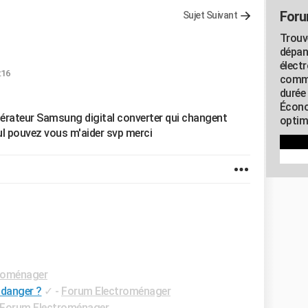
Foru
Sujet Suivant
Trouv
dépan
élect
:16
commu
durée
Écono
igérateur Samsung digital converter qui changent
optimi
eul pouvez vous m'aider svp merci
roménager
 danger ?
✓
-
Forum Electroménager
Forum Electroménager