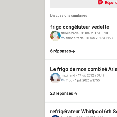
Répond
Discussions similaires
frigo congélateur vedette
titioccitanie
-
31 mai 2017 à 08:01
titioccitanie
-
31 mai 2017 à 11:27
6 réponses
Le frigo de mon combiné Arist
mazi farid
-
17 juil. 2012 à 09:49
Tibo
-
1 juil. 2026 à 17:55
23 réponses
refrigérateur Whirlpool 6th 