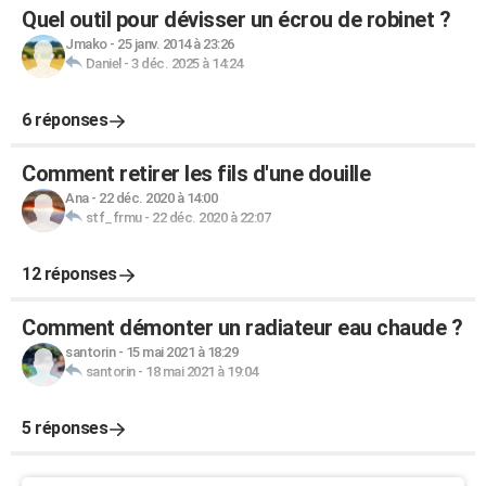
Quel outil pour dévisser un écrou de robinet ?
Jmako
-
25 janv. 2014 à 23:26
Daniel
-
3 déc. 2025 à 14:24
6 réponses
Comment retirer les fils d'une douille
Ana
-
22 déc. 2020 à 14:00
stf_frmu
-
22 déc. 2020 à 22:07
12 réponses
Comment démonter un radiateur eau chaude ?
santorin
-
15 mai 2021 à 18:29
santorin
-
18 mai 2021 à 19:04
5 réponses