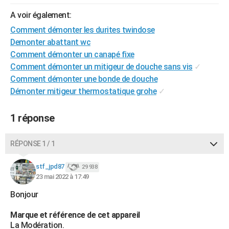
City break
Voyage de noces
Climat
Destinations
Voyage nature
Forum
+
PHOTO
A voir également:
Comment démonter les durites twindose
GUIDES D'ACHAT
Demonter abattant wc
BONS PLANS
Comment démonter un canapé fixe
Comment démonter un mitigeur de douche sans vis
✓
CARTE DE VOEUX
Comment démonter une bonde de douche
Démonter mitigeur thermostatique grohe
✓
Carte Bonne année
Carte Pâques
Carte de Noël
Carte Saint-Valentin
Carte d'anniversaire
DICTIONNAIRE
Biographies
Expressions
Dictionnaire
Citations
Proverbes
PROGRAMME TV
1 réponse
COPAINS D'AVANT
RÉPONSE 1 / 1
Se connecter
Collèges
Universités
Service militaire
S'inscrire
Lycées
Primaires
Entreprises
Avis de recherche
AVIS DE DÉCÈS
stf_jpd87
29 938
23 mai 2022 à 17:49
FORUM
Bonjour
Lifestyle
Sport
Television
Cinema
Bricolage
Culture
Auto
Voyage
Marque et référence de cet appareil
La Modération.