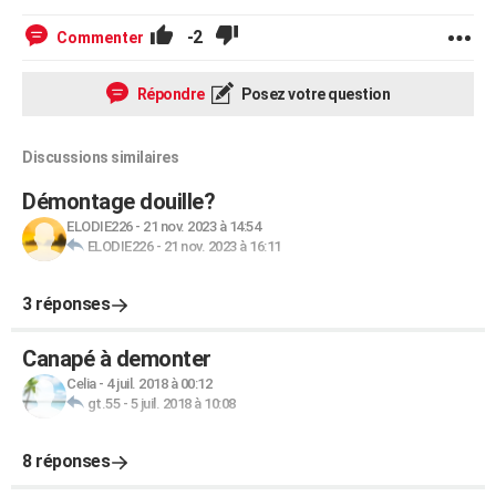
-2
Commenter
Répondre
Posez votre question
Discussions similaires
Démontage douille?
ELODIE226
-
21 nov. 2023 à 14:54
ELODIE226
-
21 nov. 2023 à 16:11
3 réponses
Canapé à demonter
Celia
-
4 juil. 2018 à 00:12
gt.55
-
5 juil. 2018 à 10:08
8 réponses