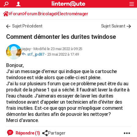
ACTUALITÉS
Forum
Forum Bricolage
Connexion
Electroménager
S'inscrire
Rechercher
Société
Education
Villes
Politique
Faits Divers
Monde
+
SPORT
Sujet Précédent
Sujet Suivant
Football
Cyclisme
Forum
Coupe du monde 2026
Tennis
Rugby
CULTURE
Comment démonter les durites twindose
TNT
Cinéma
Musique
Programme TV
Streaming
Sorties cinéma
+
FINANCE
jayjay
-
Modifié le 23 mai 2022 à 09:25
stf_jpd87
-
23 mai 2022 à 17:49
Impôts
Immobilier
Banque
Crédit
Retraite
Epargne
Risques naturels par ville
Assurance
AUTO
Bonjour,
Réserver un essai
Berlines
Forum auto
Essais
Citadines
SUV
+
HIGH-TECH
J'ai un message d'erreur qui indique que la cartouche
twindose est vide alors que celle-ci est pleine.
Meilleur smartphone
Ordinateurs
Guide high-tech
Mobiles
Internet
Jeux vidéo
+
BRICOLAGE
J'ai lu sur plusieurs forum que ce problème peut être du au
produit de la phase 1 qui a séché. Il faudrait laver la durite à
Aménagement intérieur
Cuisine
Jardinage
+
Forum
Extérieur
Salle de bains
Rangement
WEEK-END
l'eau chaude. J'aimerais essayer de laver les durites
twindose avant d'appeler un technicien afin d'éviter des
Escapades
Expositions
Week-end nature
Guides de France
Patrimoine
Musées
+
LIFESTYLE
frais inutiles. Est-ce que qqn pour m'expliquer comment
démonter les durites afin de pouvoir les nettoyer?
Bien-être
Mode
+
Art de vivre
Loisirs
Modes de vie
SANTE
Merci d'avance.
Guide de la santé
Médicaments
+
Alimentation
Maladies
Sommeil
VOYAGE
Répondre (1)
Partager