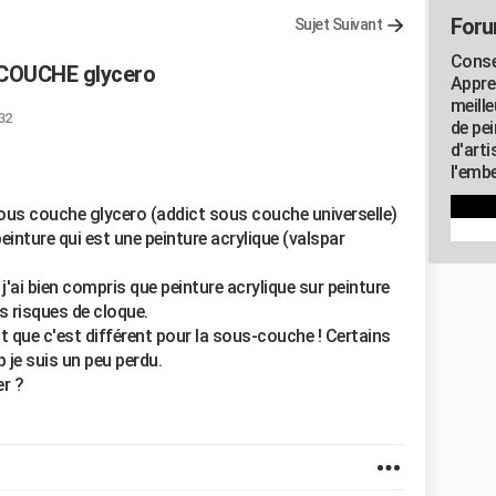
Foru
Sujet Suivant
Consei
 COUCHE glycero
Appre
meill
32
de pe
d'art
l'embe
ous couche glycero (addict sous couche universelle)
einture qui est une peinture acrylique (valspar
j'ai bien compris que peinture acrylique sur peinture
s risques de cloque.
nt que c'est différent pour la sous-couche ! Certains
 je suis un peu perdu.
er ?