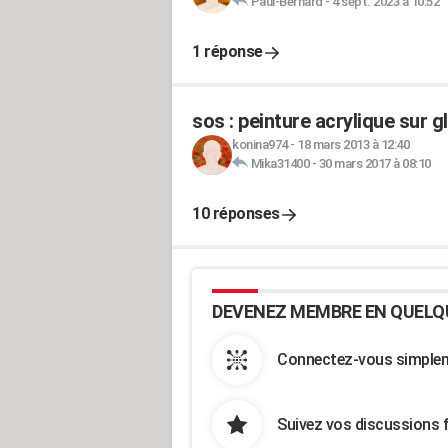
Paul-Bernard
-
4 sept. 2023 à 10:52
1 réponse
sos : peinture acrylique sur g
konina974
-
18 mars 2013 à 12:40
Mika31400
-
30 mars 2017 à 08:10
10 réponses
DEVENEZ MEMBRE EN QUELQ
Connectez-vous simpleme
Suivez vos discussions 