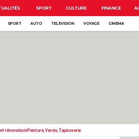
TUALITÉS
SPORT
CULTURE
FINANCE
A
SPORT
AUTO
TELEVISION
VOYAGE
CINEMA
et rénovation
Peinture, Vernis, Tapissserie