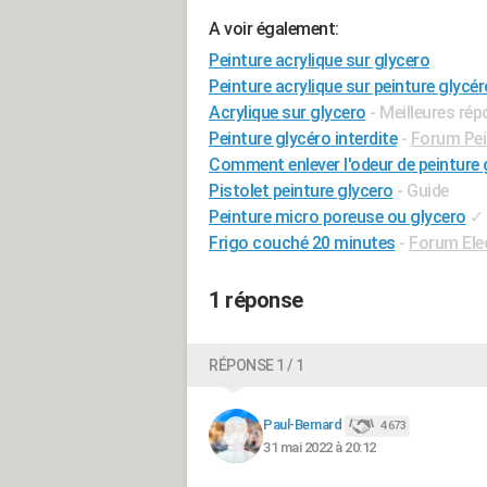
A voir également:
Peinture acrylique sur glycero
Peinture acrylique sur peinture glycér
Acrylique sur glycero
- Meilleures ré
Peinture glycéro interdite
-
Forum Pei
Comment enlever l'odeur de peinture
Pistolet peinture glycero
- Guide
Peinture micro poreuse ou glycero
✓
Frigo couché 20 minutes
-
Forum Ele
1 réponse
RÉPONSE 1 / 1
Paul-Bernard
4 673
31 mai 2022 à 20:12