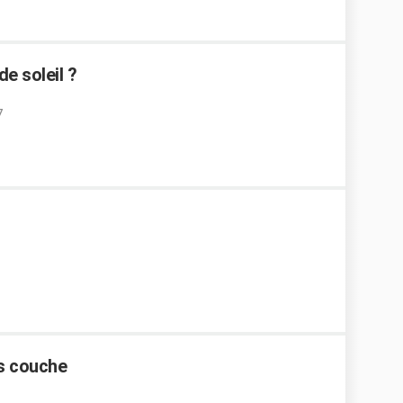
e soleil ?
7
s couche