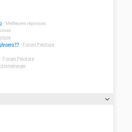
o
- Meilleures réponses
ponses
nture
 glycero??
-
Forum Peinture
-
Forum Peinture
ctroménager