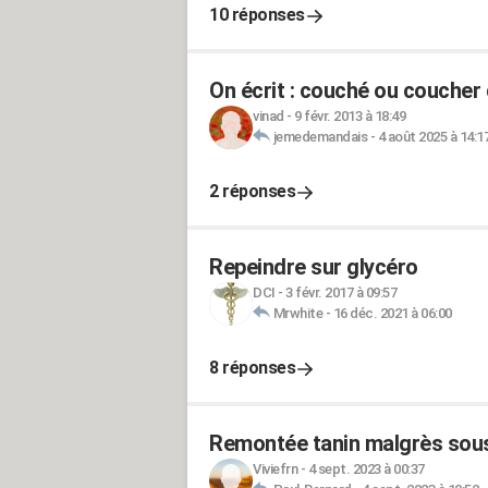
10 réponses
On écrit : couché ou coucher d
vinad
-
9 févr. 2013 à 18:49
jemedemandais
-
4 août 2025 à 14:1
2 réponses
Repeindre sur glycéro
DCI
-
3 févr. 2017 à 09:57
Mrwhite
-
16 déc. 2021 à 06:00
8 réponses
Remontée tanin malgrès sou
Viviefrn
-
4 sept. 2023 à 00:37