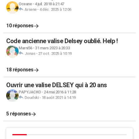
Oceane
-
4 juil. 2018 à 21:47
Arsene
-
4 déc. 2025 à 12:06
10 réponses
Code ancienne valise Delsey oublié. Help !
Marni56
-
31 mars 2023 à 20:33
Jonas
-
27 oct. 2025 à 10:19
18 réponses
Ouvrir une valise DELSEY qui à 20 ans
PAPYJACKO
-
24 mai 2016 à 11:28
Doudski
-
18 août 2021 à 14:19
5 réponses