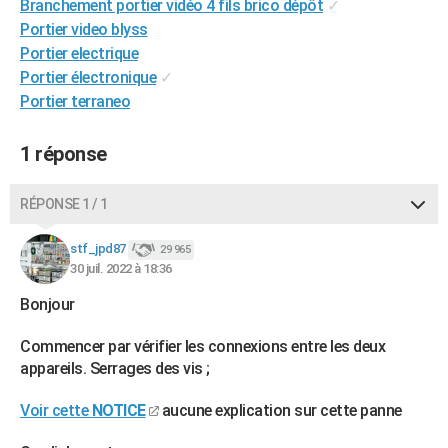
Branchement portier vidéo 4 fils brico dépôt
✓
City break
Voyage de noces
Climat
Destinations
Voyage nature
Forum
+
PHOTO
Portier video blyss
Portier electrique
GUIDES D'ACHAT
Portier électronique
✓
Portier terraneo
BONS PLANS
CARTE DE VOEUX
1 réponse
Carte Bonne année
Carte Pâques
Carte de Noël
Carte Saint-Valentin
Carte d'anniversaire
DICTIONNAIRE
RÉPONSE 1 / 1
Biographies
Expressions
Dictionnaire
Citations
Proverbes
PROGRAMME TV
stf_jpd87
29 965
COPAINS D'AVANT
30 juil. 2022 à 18:36
Se connecter
Collèges
Universités
Service militaire
S'inscrire
Lycées
Primaires
Entreprises
Avis de recherche
Bonjour
AVIS DE DÉCÈS
Commencer par vérifier les connexions entre les deux
FORUM
appareils. Serrages des vis ;
Lifestyle
Sport
Television
Cinema
Bricolage
Culture
Auto
Voyage
Voir cette
NOTICE
aucune explication sur cette panne