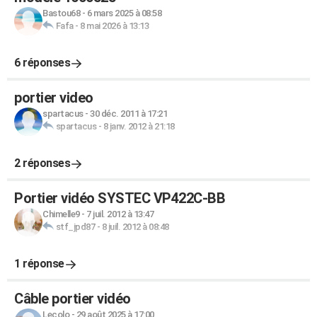
Bastou68
-
6 mars 2025 à 08:58
Fafa
-
8 mai 2026 à 13:13
6 réponses
portier video
spartacus
-
30 déc. 2011 à 17:21
spartacus
-
8 janv. 2012 à 21:18
2 réponses
Portier vidéo SYSTEC VP422C-BB
Chimelle9
-
7 juil. 2012 à 13:47
stf_jpd87
-
8 juil. 2012 à 08:48
1 réponse
Câble portier vidéo
Lecolo
-
29 août 2025 à 17:00