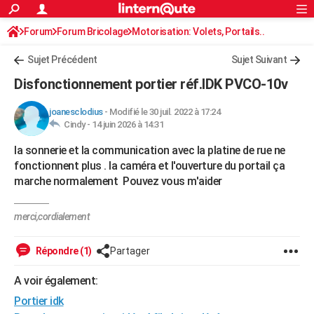
ACTUALITÉS
Forum
Forum Bricolage
Connexion
Motorisation: Volets, Portails..
S'inscrire
Rechercher
Société
Education
Villes
Politique
Faits Divers
Monde
+
SPORT
Sujet Précédent
Sujet Suivant
Football
Cyclisme
Forum
Coupe du monde 2026
Tennis
Rugby
CULTURE
Disfonctionnement portier réf.IDK PVCO-10v
TNT
Cinéma
Musique
Programme TV
Streaming
Sorties cinéma
+
FINANCE
joanesclodius
-
Modifié le 30 juil. 2022 à 17:24
Cindy -
14 juin 2026 à 14:31
Impôts
Immobilier
Banque
Crédit
Retraite
Epargne
Risques naturels par ville
Assurance
AUTO
la sonnerie et la communication avec la platine de rue ne
Réserver un essai
Berlines
Forum auto
Essais
Citadines
SUV
+
HIGH-TECH
fonctionnent plus . la caméra et l'ouverture du portail ça
marche normalement Pouvez vous m'aider
Meilleur smartphone
Ordinateurs
Guide high-tech
Mobiles
Internet
Jeux vidéo
+
BRICOLAGE
Aménagement intérieur
Cuisine
Jardinage
+
Forum
Extérieur
Salle de bains
Rangement
WEEK-END
merci,cordialement
Escapades
Expositions
Week-end nature
Guides de France
Patrimoine
Musées
+
LIFESTYLE
Répondre (1)
Partager
Bien-être
Mode
+
Art de vivre
Loisirs
Modes de vie
SANTE
A voir également:
Guide de la santé
Médicaments
+
Alimentation
Maladies
Sommeil
Portier idk
VOYAGE