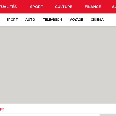
TUALITÉS
SPORT
CULTURE
FINANCE
A
SPORT
AUTO
TELEVISION
VOYAGE
CINEMA
ger