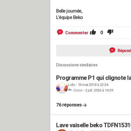
Belle journée,
L'équipe Beko
0
Commenter
Répond
Discussions similaires
Programme P1 qui clignote la
Lolo
-
16 mai 2018 à 22:34
Coco
-
2 juil. 2026 à 14:29
76 réponses
Lave vaiselle beko TDFN1531