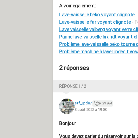
A voir également:
Lave-vaisselle beko voyant clignote
Lave-vaisselle far voyant clignote
-
F
Lave vaisselle valberg voyant verre c
Panne lave-vaisselle brandt voyant c
Problème lave-vaisselle beko tourne d
Problème machine à laver indesit voy
2 réponses
RÉPONSE 1 / 2
stf_jpd87
29 964
3 août 2022 à 19:08
Bonjour
Vous devez parler du réservoir sur la 