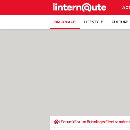
AC
BRICOLAGE
LIFESTYLE
CULTURE
Forum
Forum Bricolage
Electroména