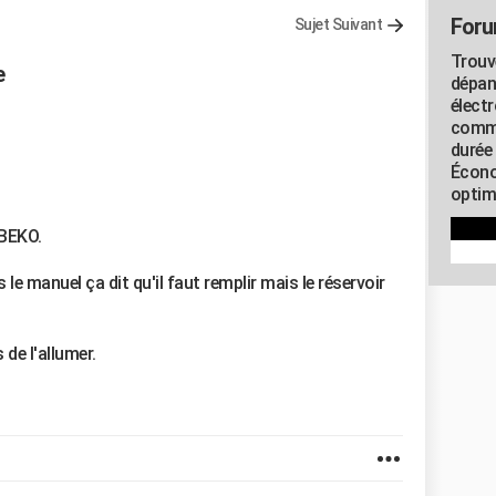
Foru
Sujet Suivant
Trouv
e
dépan
élect
commu
durée
Écono
optimi
 BEKO.
le manuel ça dit qu'il faut remplir mais le réservoir
 de l'allumer.