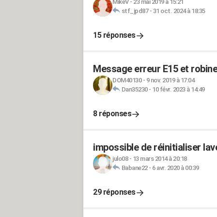
MikeV
-
23 mai 2019 à 15:21
stf_jpd87
-
31 oct. 2024 à 18:35
15 réponses
Message erreur E15 et robinet
DOM40130
-
9 nov. 2019 à 17:04
Dan35230
-
10 févr. 2023 à 14:49
8 réponses
impossible de réinitialiser la
julo08
-
13 mars 2014 à 20:18
Babane22
-
6 avr. 2020 à 00:39
29 réponses