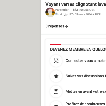
Voyant verres clignotant lav
Particulier
-
1 févr. 2023 à 22:02
stf_jpd87
-
19 mars 2026 à 18:34
8 réponses
DEVENEZ MEMBRE EN QUELQ
Connectez-vous simpleme
Suivez vos discussions 
Mettez en avant votre ex
Profitez de nombreuses 