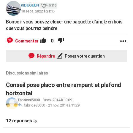
KIDUGUEN
5 110
10 sept. 2022 à 21:15
Bonsoir vous pouvez clouer une baguette d'angle en bois
que vous pourrez peindre
0
Commenter
Répondre
Posez votre question
Discussions similaires
Conseil pose placo entre rampant et plafond
horizontal
fabrice85000
-
8 nov. 2014 à 10:09
fabrice85000
-
21 nov. 2014 à 11:29
12 réponses