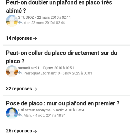
Peut-on doubler un plafond en placo très
abîmé ?
STUDIOZ
-
22 mars 2010 à 02:44
lds
-
22 mars 2010 à 02:44
14 réponses
Peut-on coller du placo directement sur du
placo ?
samaritain91
-
13 janv. 2010 à 10:51
PerroquetEtonnant10
-
6 nov. 2025 à 00:01
32 réponses
Pose de placo : mur ou plafond en premier ?
Utilisateur anonyme
-
2 août 2010 à 19:54
Manu
-
4 oct. 2017 à 18:34
26 réponses