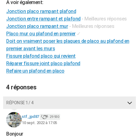
A voir également:
Jonction placo rampant plafond
Jonction entre rampant et plafond
- Meilleures réponses
Jonction placo rampant mur
- Meilleures réponses
Placo mur ou plafond en premier
✓
Doit on vraiment poser les plaques de placo au plafond en
premier avant les murs
Fissure plafond placo qui revient
Réparer fissure joint placo plafond
Refaire un plafond en placo
4 réponses
RÉPONSE 1 / 4
stf_jpd87
29 930
10 sept. 2022 à 17:05
Bonjour