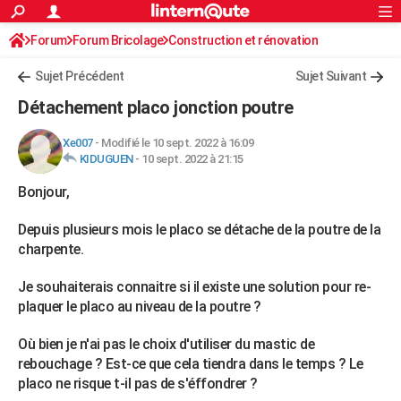
ACTUALITÉS
Forum
Forum Bricolage
Connexion
Construction et rénovation
S'inscrire
Rechercher
Société
Education
Villes
Politique
Faits Divers
Monde
+
SPORT
Charpente, toiture, combles
Sujet Précédent
Sujet Suivant
Football
Cyclisme
Forum
Coupe du monde 2026
Tennis
Rugby
CULTURE
Détachement placo jonction poutre
TNT
Cinéma
Musique
Programme TV
Streaming
Sorties cinéma
+
FINANCE
Xe007
-
Modifié le 10 sept. 2022 à 16:09
KIDUGUEN
-
10 sept. 2022 à 21:15
Impôts
Immobilier
Banque
Crédit
Retraite
Epargne
Risques naturels par ville
Assurance
AUTO
Bonjour,
Réserver un essai
Berlines
Forum auto
Essais
Citadines
SUV
+
HIGH-TECH
Depuis plusieurs mois le placo se détache de la poutre de la
Meilleur smartphone
Ordinateurs
Guide high-tech
Mobiles
Internet
Jeux vidéo
+
BRICOLAGE
charpente.
Aménagement intérieur
Cuisine
Jardinage
+
Forum
Extérieur
Salle de bains
Rangement
WEEK-END
Je souhaiterais connaitre si il existe une solution pour re-
plaquer le placo au niveau de la poutre ?
Escapades
Expositions
Week-end nature
Guides de France
Patrimoine
Musées
+
LIFESTYLE
Où bien je n'ai pas le choix d'utiliser du mastic de
Bien-être
Mode
+
Art de vivre
Loisirs
Modes de vie
SANTE
rebouchage ? Est-ce que cela tiendra dans le temps ? Le
Guide de la santé
Médicaments
+
Alimentation
Maladies
Sommeil
placo ne risque t-il pas de s'éffondrer ?
VOYAGE