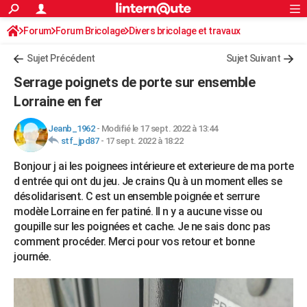
ACTUALITÉS
Forum
Forum Bricolage
Connexion
Divers bricolage et travaux
S'inscrire
Rechercher
Société
Education
Villes
Politique
Faits Divers
Monde
+
SPORT
Sujet Précédent
Sujet Suivant
Football
Cyclisme
Forum
Coupe du monde 2026
Tennis
Rugby
CULTURE
Serrage poignets de porte sur ensemble
TNT
Cinéma
Musique
Programme TV
Streaming
Sorties cinéma
+
Lorraine en fer
FINANCE
Impôts
Immobilier
Banque
Crédit
Retraite
Epargne
Risques naturels par ville
Assurance
AUTO
Jeanb_1962
-
Modifié le 17 sept. 2022 à 13:44
stf_jpd87
-
17 sept. 2022 à 18:22
Réserver un essai
Berlines
Forum auto
Essais
Citadines
SUV
+
HIGH-TECH
Bonjour j ai les poignees intérieure et exterieure de ma porte
Meilleur smartphone
Ordinateurs
Guide high-tech
Mobiles
Internet
Jeux vidéo
+
d entrée qui ont du jeu. Je crains Qu à un moment elles se
BRICOLAGE
désolidarisent. C est un ensemble poignée et serrure
Aménagement intérieur
Cuisine
Jardinage
+
Forum
Extérieur
Salle de bains
Rangement
modèle Lorraine en fer patiné. Il n y a aucune visse ou
WEEK-END
goupille sur les poignées et cache. Je ne sais donc pas
Escapades
Expositions
Week-end nature
Guides de France
Patrimoine
Musées
+
LIFESTYLE
comment procéder. Merci pour vos retour et bonne
journée.
Bien-être
Mode
+
Art de vivre
Loisirs
Modes de vie
SANTE
Guide de la santé
Médicaments
+
Alimentation
Maladies
Sommeil
VOYAGE