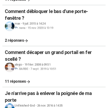
Comment débloquer le bas d'une porte-
fenêtre ?
max
-
9 juil. 2015 à 14:24
nana
-
15 nov. 2020 à 13:19
2 réponses
Comment décaper un grand portail en fer
scellé ?
aleyjo
-
19 févr. 2008 à 09:51
BARBE
-
7 sept. 2019 à 10:51
11 réponses
Je n'arrive pas à enlever la poignée de ma
porte
Unfinished-End
-
26 nov. 2016 à 14:35