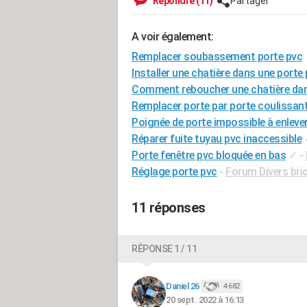
Répondre (11)
Partager
A voir également:
Remplacer soubassement porte pvc
Installer une chatière dans une porte
Comment reboucher une chatière dan
Remplacer porte par porte coulissan
Poignée de porte impossible à enleve
Réparer fuite tuyau pvc inaccessible
Porte fenêtre pvc bloquée en bas
✓
-
Réglage porte pvc
-
Forum Divers bri
11 réponses
RÉPONSE 1 / 11
Daniel 26
4 682
20 sept. 2022 à 16:13