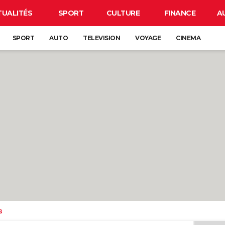
TUALITÉS
SPORT
CULTURE
FINANCE
A
SPORT
AUTO
TELEVISION
VOYAGE
CINEMA
s