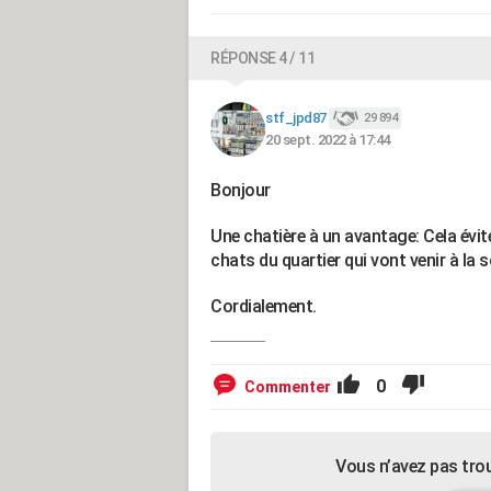
RÉPONSE 4 / 11
stf_jpd87
29 894
20 sept. 2022 à 17:44
Bonjour
Une chatière à un avantage: Cela évite 
chats du quartier qui vont venir à la s
Cordialement.
0
Commenter
Vous n’avez pas tro