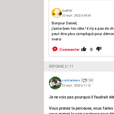
Guil660
22 sept. 2022 à 08:30
Bonjour Daniel,
j’aime bien ton idée ! il n’y a pas de 
peut être plus compliqué pour démont
merci
0
Commenter
RÉPONSE 2 / 11
contrariness
169
23 sept. 2022 à 11:12
Je ne vois pas pourquoi il faudrait dé
Vous prenez la perceuse, vous faites 4
vous prenez la scie sauteuse pour dé