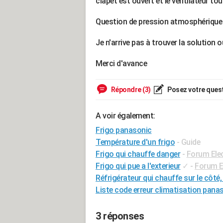
clapet est ouvert et le ventilateur tou
Question de pression atmosphérique
Je n'arrive pas à trouver la solution 
Merci d'avance
Répondre (3)
Posez votre ques
A voir également:
Frigo panasonic
Température d'un frigo
- Guide
Frigo qui chauffe danger
-
Forum Ele
Frigo qui pue a l'exterieur
✓
-
Forum E
Réfrigérateur qui chauffe sur le côté,
Liste code erreur climatisation pana
3 réponses