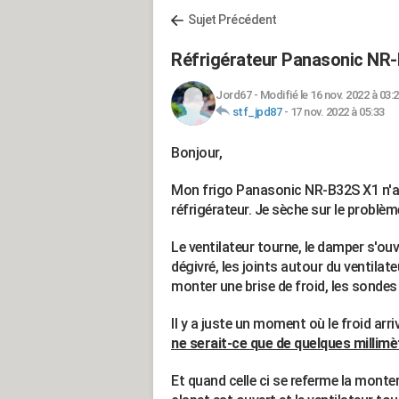
Sujet Précédent
Réfrigérateur Panasonic NR
Jord67
-
Modifié le 16 nov. 2022 à 03:
stf_jpd87
-
17 nov. 2022 à 05:33
Bonjour,
Mon frigo Panasonic NR-B32S X1 n'am
réfrigérateur. Je sèche sur le problèm
Le ventilateur tourne, le damper s'ou
dégivré, les joints autour du ventila
monter une brise de froid, les sondes
Il y a juste un moment où le froid arr
ne serait-ce que de quelques millimè
Et quand celle ci se referme la monte