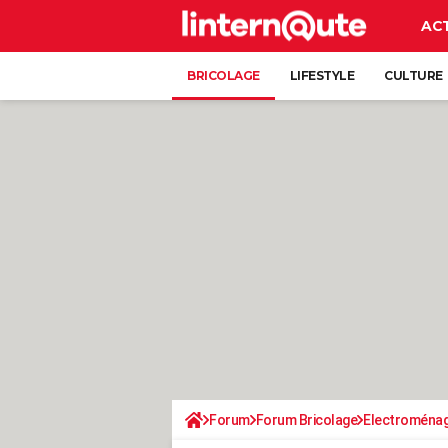
AC
BRICOLAGE
LIFESTYLE
CULTURE
Forum
Forum Bricolage
Electroména