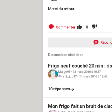
Merci du retour
0
Commenter
Répond
Discussions similaires
Frigo neuf couché 20 min : ri
Marge95
-
13 mars 2016 à 10:37
stf_jpd87
-
14 mars 2016 à 18:46
10 réponses
Mon frigo fait un bruit de cl