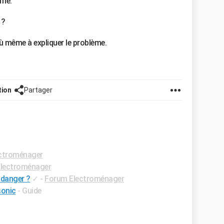
rne.
 ?
où même à expliquer le problème.
tion
Partager
ctroménager
lectroménager
 danger ?
✓
-
Forum Electroménager
sonic
- Guide