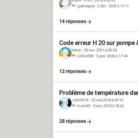
H6b6
-
3 oct. 2016 à 20:53
galimiguel
-
2 déc. 2025 à 11:11
14 réponses
Code erreur H 20 sur pompe 
Marie
-
20 nov. 2021 à 05:28
Lisbethlili
-
5 janv. 2026 à 17:44
12 réponses
Problème de température dan
John9578
-
22 mai 2018 à 09:10
Icare95
-
9 nov. 2018 à 18:42
28 réponses