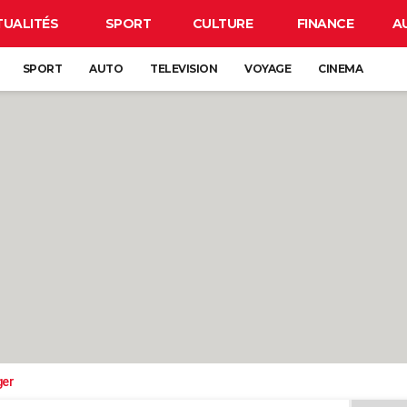
TUALITÉS
SPORT
CULTURE
FINANCE
A
SPORT
AUTO
TELEVISION
VOYAGE
CINEMA
ger