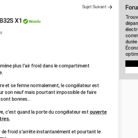
Foru
Sujet Suivant
Trouv
-B32S X1
Résolu
dépan
élect
28
commu
durée
Écono
optimi
ène plus l'air froid dans le compartiment
e.
vre et se ferme normalement, le congélateur est
teur son neuf mais pourtant impossible de faire
 sont bonnes...
ive, c'est quand la porte du congélateur est
ouverte
tres.
r de froid s'arrête instantanément et pourtant le