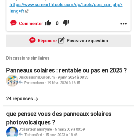
https://www.sunearthtools.com/dp/tools/pos_sun.php?
lang=fr
0
Commenter
Répondre
Posez votre question
Discussions similaires
Panneaux solaires : rentable ou pas en 2025 ?
DiscussionsDuForum
-
9 janv. 2024 à 08:35
Potenciano
-
19 févr. 2026 à 16:15
24 réponses
que pensez vous des panneaux solaires
photovolcaiques ?
Utilisateur anonyme
-
6 mai 2009 à 00:59
ToinonGrd
-
15 nov. 2023 à 18:46