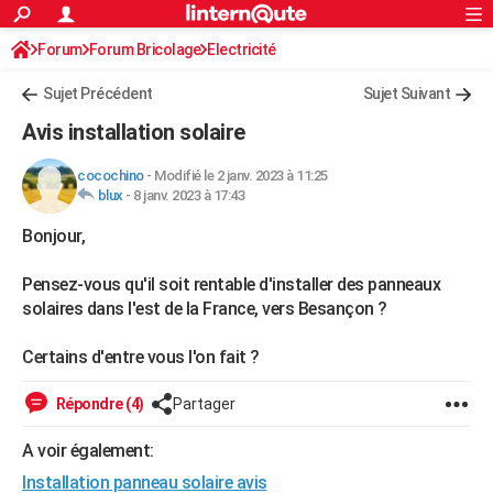
ACTUALITÉS
Forum
Forum Bricolage
Connexion
Electricité
S'inscrire
Rechercher
Société
Education
Villes
Politique
Faits Divers
Monde
+
SPORT
Sujet Précédent
Sujet Suivant
Football
Cyclisme
Forum
Coupe du monde 2026
Tennis
Rugby
CULTURE
Avis installation solaire
TNT
Cinéma
Musique
Programme TV
Streaming
Sorties cinéma
+
FINANCE
cocochino
-
Modifié le 2 janv. 2023 à 11:25
blux
-
8 janv. 2023 à 17:43
Impôts
Immobilier
Banque
Crédit
Retraite
Epargne
Risques naturels par ville
Assurance
AUTO
Bonjour,
Réserver un essai
Berlines
Forum auto
Essais
Citadines
SUV
+
HIGH-TECH
Pensez-vous qu'il soit rentable d'installer des panneaux
Meilleur smartphone
Ordinateurs
Guide high-tech
Mobiles
Internet
Jeux vidéo
+
BRICOLAGE
solaires dans l'est de la France, vers Besançon ?
Aménagement intérieur
Cuisine
Jardinage
+
Forum
Extérieur
Salle de bains
Rangement
WEEK-END
Certains d'entre vous l'on fait ?
Escapades
Expositions
Week-end nature
Guides de France
Patrimoine
Musées
+
LIFESTYLE
Répondre (4)
Partager
Bien-être
Mode
+
Art de vivre
Loisirs
Modes de vie
SANTE
A voir également:
Guide de la santé
Médicaments
+
Alimentation
Maladies
Sommeil
VOYAGE
Installation panneau solaire avis