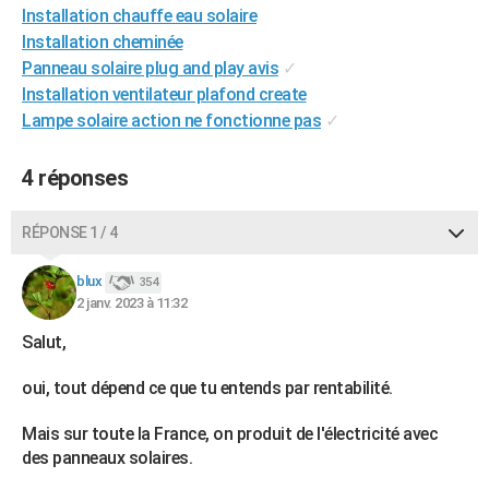
Installation chauffe eau solaire
City break
Voyage de noces
Climat
Destinations
Voyage nature
Forum
+
PHOTO
Installation cheminée
Panneau solaire plug and play avis
✓
GUIDES D'ACHAT
Installation ventilateur plafond create
BONS PLANS
Lampe solaire action ne fonctionne pas
✓
CARTE DE VOEUX
4 réponses
Carte Bonne année
Carte Pâques
Carte de Noël
Carte Saint-Valentin
Carte d'anniversaire
DICTIONNAIRE
RÉPONSE 1 / 4
Biographies
Expressions
Dictionnaire
Citations
Proverbes
PROGRAMME TV
blux
354
COPAINS D'AVANT
2 janv. 2023 à 11:32
Se connecter
Collèges
Universités
Service militaire
S'inscrire
Lycées
Primaires
Entreprises
Avis de recherche
AVIS DE DÉCÈS
Salut,
FORUM
oui, tout dépend ce que tu entends par rentabilité.
Lifestyle
Sport
Television
Cinema
Bricolage
Culture
Auto
Voyage
Mais sur toute la France, on produit de l'électricité avec
des panneaux solaires.