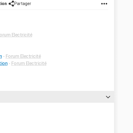
tion
Partager
orum Electricité
n
-
Forum Electricité
tion
-
Forum Electricité