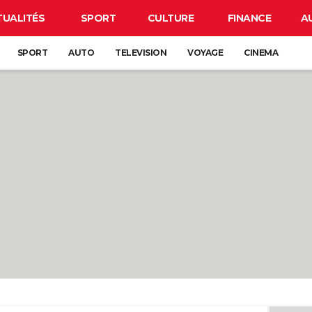
TUALITÉS
SPORT
CULTURE
FINANCE
A
SPORT
AUTO
TELEVISION
VOYAGE
CINEMA