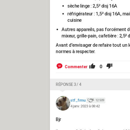
sèche linge : 2,5² disj 16A
réfrigérateur : 1,5² disj 16A, mai
cuisine
Autres appareils, pas forcément de
mixeur, grille-pain, cafetière : 2,5²
Avant d'envisager de refaire tout un
normes à respecter.
0
Commenter
RÉPONSE 3 / 4
stf_frmu
12 509
4 janv. 2023 à 08:42
Bjr