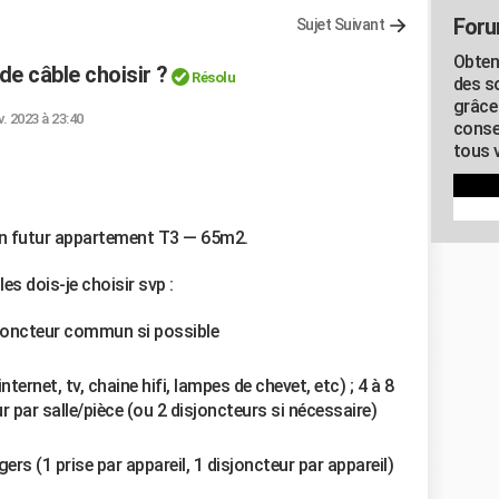
Foru
Sujet Suivant
Obten
de câble choisir ?
Résolu
des s
grâce
v. 2023 à 23:40
conse
tous v
 mon futur appartement T3 — 65m2.
es dois-je choisir svp :
isjoncteur commun si possible
nternet, tv, chaine hifi, lampes de chevet, etc) ; 4 à 8
r par salle/pièce (ou 2 disjoncteurs si nécessaire)
rs (1 prise par appareil, 1 disjoncteur par appareil)