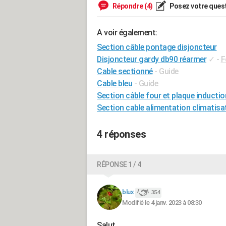
Répondre (4)
Posez votre ques
A voir également:
Section câble pontage disjoncteur
Disjoncteur gardy db90 réarmer
✓
-
F
Cable sectionné
- Guide
Cable bleu
- Guide
Section câble four et plaque inductio
Section cable alimentation climatisa
4 réponses
RÉPONSE 1 / 4
blux
354
Modifié le 4 janv. 2023 à 08:30
Salut,