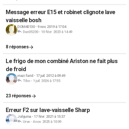
Message erreur E15 et robinet clignote lave
vaisselle bosh
DOM40130
-
9 nov. 2019 à 17:04
Dan35230
-
10 févr. 2023 à 14:49
8 réponses
Le frigo de mon combiné Ariston ne fait plus
de froid
mazi farid
-
17 juil. 2012 à 09:49
Tibo
-
1 juil. 2026 à 17:55
23 réponses
Erreur F2 sur lave-vaisselle Sharp
Johjuma
-
17 févr. 2021 à 15:37
Urve
-
4 nov. 2025 à 10:09