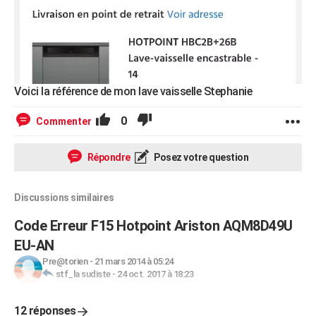
Voici la référence de mon lave vaisselle Stephanie
0
Commenter
Répondre
Posez votre question
Discussions similaires
Code Erreur F15 Hotpoint Ariston AQM8D49U
EU-AN
Pre@torien
-
21 mars 2014 à 05:24
stf_la sudiste
-
24 oct. 2017 à 18:23
12 réponses