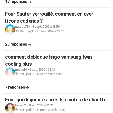
17 réponses
Four Sauter verrouillé, comment enlever
l'icone cadenas ?
natzou78
-
13 sept. 2009 à 18:56
Dagdag94
-
26 févr. 2026 à 22:10
28 réponses
comment debloqué frigo samsung twin
cooling plus
micka30
-
5 oct. 2021 à 21:13
stf_jpd87
-
15 sept. 2022 à 07:12
7 réponses
Four qui disjoncte après 5 minutes de chauffe
Fafou41
-
8 avr. 2018 à 11:21
stf_jpd87
-
11 mars 2024 à 07:36