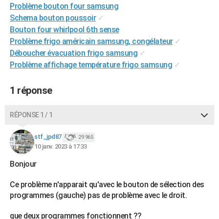
Problème bouton four samsung
City break
Voyage de noces
Climat
Destinations
Voyage nature
Forum
+
PHOTO
Schema bouton poussoir
✓
Bouton four whirlpool 6th sense
GUIDES D'ACHAT
Problème frigo américain samsung, congélateur
✓
BONS PLANS
Déboucher évacuation frigo samsung
✓
Problème affichage température frigo samsung
✓
CARTE DE VOEUX
Carte Bonne année
Carte Pâques
Carte de Noël
Carte Saint-Valentin
Carte d'anniversaire
1 réponse
DICTIONNAIRE
Biographies
Expressions
Dictionnaire
Citations
Proverbes
PROGRAMME TV
RÉPONSE 1 / 1
COPAINS D'AVANT
stf_jpd87
29 965
10 janv. 2023 à 17:33
Se connecter
Collèges
Universités
Service militaire
S'inscrire
Lycées
Primaires
Entreprises
Avis de recherche
AVIS DE DÉCÈS
Bonjour
FORUM
Ce problème n'apparait qu'avec le bouton de sélection des
Lifestyle
Sport
Television
Cinema
Bricolage
Culture
Auto
Voyage
programmes (gauche) pas de problème avec le droit.
que deux programmes fonctionnent ??