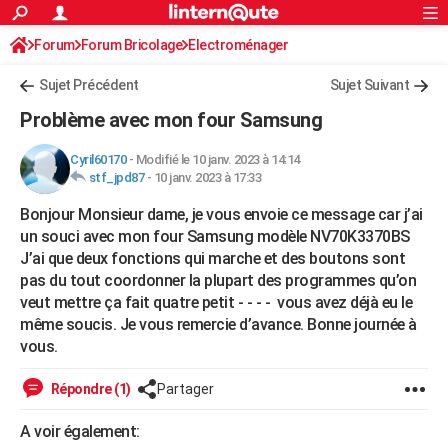
ACTUALITÉS
Forum
Forum Bricolage
Connexion
Electroménager
S'inscrire
Rechercher
Société
Education
Villes
Politique
Faits Divers
Monde
+
SPORT
Sujet Précédent
Sujet Suivant
Football
Cyclisme
Forum
Coupe du monde 2026
Tennis
Rugby
CULTURE
Problème avec mon four Samsung
TNT
Cinéma
Musique
Programme TV
Streaming
Sorties cinéma
+
FINANCE
Cyril60170
-
Modifié le 10 janv. 2023 à 14:14
stf_jpd87
-
10 janv. 2023 à 17:33
Impôts
Immobilier
Banque
Crédit
Retraite
Epargne
Risques naturels par ville
Assurance
AUTO
Bonjour Monsieur dame, je vous envoie ce message car j’ai
Réserver un essai
Berlines
Forum auto
Essais
Citadines
SUV
+
HIGH-TECH
un souci avec mon four Samsung modèle NV70K3370BS
J’ai que deux fonctions qui marche et des boutons sont
Meilleur smartphone
Ordinateurs
Guide high-tech
Mobiles
Internet
Jeux vidéo
+
BRICOLAGE
pas du tout coordonner la plupart des programmes qu’on
veut mettre ça fait quatre petit - - - - vous avez déjà eu le
Aménagement intérieur
Cuisine
Jardinage
+
Forum
Extérieur
Salle de bains
Rangement
WEEK-END
même soucis. Je vous remercie d’avance. Bonne journée à
Escapades
Expositions
Week-end nature
Guides de France
Patrimoine
Musées
+
vous.
LIFESTYLE
Bien-être
Mode
+
Art de vivre
Loisirs
Modes de vie
Répondre (1)
Partager
SANTE
Guide de la santé
Médicaments
+
Alimentation
Maladies
Sommeil
A voir également:
VOYAGE