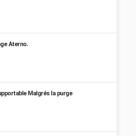
age Aterno.
upportable Malgrés la purge