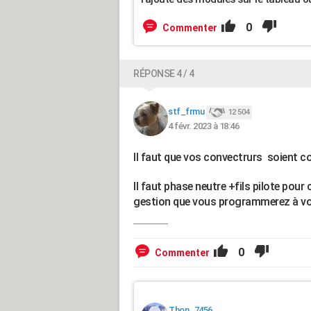
0
Commenter
RÉPONSE 4 / 4
stf_frmu
12 504
4 févr. 2023 à 18:46
Il faut que vos convectrurs soient c
Il faut phase neutre +fils pilote pour 
gestion que vous programmerez à v
0
Commenter
Thon_7456