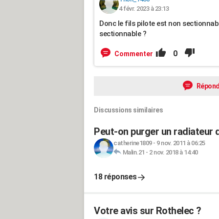
4 févr. 2023 à 23:13
Donc le fils pilote est non sectionnabl
sectionnable ?
0
Commenter
Répond
Discussions similaires
Peut-on purger un radiateur d
catherine1809
-
9 nov. 2011 à 06:25
Malin.21
-
2 nov. 2018 à 14:40
18 réponses
Votre avis sur Rothelec ?