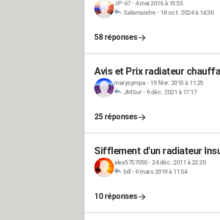
JP-67
-
4 mai 2016 à 15:55
Salamandre
-
18 oct. 2024 à 14:30
58 réponses
Avis et Prix radiateur chauff
marysympa
-
19 févr. 2015 à 11:25
JMSur
-
9 déc. 2021 à 17:17
25 réponses
Sifflement d'un radiateur Ins
alex5757050
-
24 déc. 2011 à 23:20
bill
-
9 mars 2019 à 11:54
10 réponses