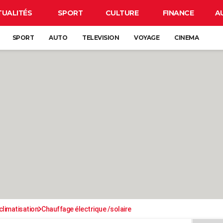
TUALITÉS
SPORT
CULTURE
FINANCE
A
SPORT
AUTO
TELEVISION
VOYAGE
CINEMA
climatisation
Chauffage électrique /solaire