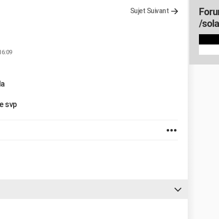
Foru
Sujet Suivant
/sola
16:09
la
te svp