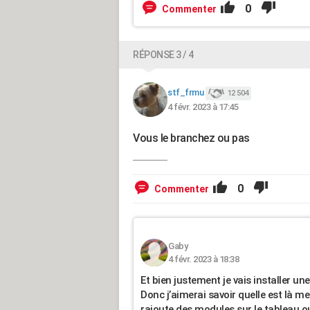
0
Commenter
RÉPONSE 3 / 4
stf_frmu
12 504
4 févr. 2023 à 17:45
Vous le branchez ou pas
0
Commenter
Gaby
4 févr. 2023 à 18:38
Et bien justement je vais installer une
Donc j’aimerai savoir quelle est là me
rajoute des modules sur le tableau o