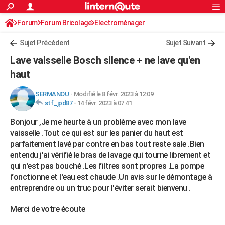
ACTUALITÉS
Forum
Forum Bricolage
Connexion
Electroménager
S'inscrire
Rechercher
Société
Education
Villes
Politique
Faits Divers
Monde
+
SPORT
Sujet Précédent
Sujet Suivant
Football
Cyclisme
Forum
Coupe du monde 2026
Tennis
Rugby
CULTURE
Lave vaisselle Bosch silence + ne lave qu'en
TNT
Cinéma
Musique
Programme TV
Streaming
Sorties cinéma
+
haut
FINANCE
Impôts
Immobilier
Banque
Crédit
Retraite
Epargne
Risques naturels par ville
Assurance
AUTO
SERMANOU
-
Modifié le 8 févr. 2023 à 12:09
stf_jpd87
-
14 févr. 2023 à 07:41
Réserver un essai
Berlines
Forum auto
Essais
Citadines
SUV
+
HIGH-TECH
Bonjour ,Je me heurte à un problème avec mon lave
Meilleur smartphone
Ordinateurs
Guide high-tech
Mobiles
Internet
Jeux vidéo
+
vaisselle .Tout ce qui est sur les panier du haut est
BRICOLAGE
parfaitement lavé par contre en bas tout reste sale .Bien
Aménagement intérieur
Cuisine
Jardinage
+
Forum
Extérieur
Salle de bains
Rangement
entendu j'ai vérifié le bras de lavage qui tourne librement et
WEEK-END
qui n'est pas bouché .Les filtres sont propres .La pompe
Escapades
Expositions
Week-end nature
Guides de France
Patrimoine
Musées
+
LIFESTYLE
fonctionne et l'eau est chaude .Un avis sur le démontage à
entreprendre ou un truc pour l'éviter serait bienvenu .
Bien-être
Mode
+
Art de vivre
Loisirs
Modes de vie
SANTE
Merci de votre écoute
Guide de la santé
Médicaments
+
Alimentation
Maladies
Sommeil
VOYAGE