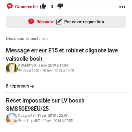
0
Commenter
Répondre
Posez votre question
Discussions similaires
Message erreur E15 et robinet clignote lave
vaisselle bosh
DOM40130
-
9 nov. 2019 à 17:04
Dan35230
-
10 févr. 2023 à 14:49
8 réponses
Reset impossible sur LV bosch
SMS50E98EU/25
Ocagne13
-
11 avr. 2018 à 22:08
stf_jpd87
-
12 avr. 2018 à 07:55