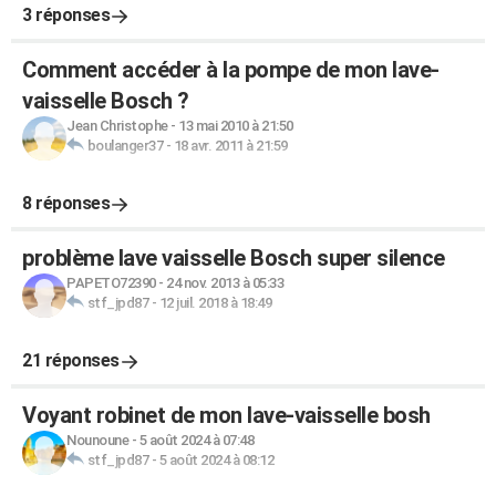
3 réponses
Comment accéder à la pompe de mon lave-
vaisselle Bosch ?
Jean Christophe
-
13 mai 2010 à 21:50
boulanger37
-
18 avr. 2011 à 21:59
8 réponses
problème lave vaisselle Bosch super silence
PAPETO72390
-
24 nov. 2013 à 05:33
stf_jpd87
-
12 juil. 2018 à 18:49
21 réponses
Voyant robinet de mon lave-vaisselle bosh
Nounoune
-
5 août 2024 à 07:48
stf_jpd87
-
5 août 2024 à 08:12