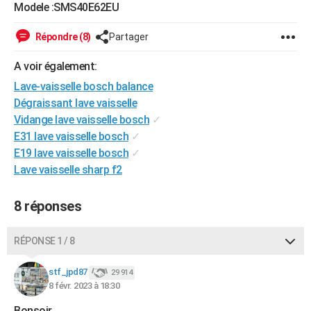
Modele :SMS40E62EU
City break
Voyage de noces
Climat
Destinations
Voyage nature
Forum
+
PHOTO
Répondre (8)
Partager
GUIDES D'ACHAT
A voir également:
BONS PLANS
Lave-vaisselle bosch balance
CARTE DE VOEUX
Dégraissant lave vaisselle
Vidange lave vaisselle bosch
✓
Carte Bonne année
Carte Pâques
Carte de Noël
Carte Saint-Valentin
Carte d'anniversaire
DICTIONNAIRE
E31 lave vaisselle bosch
✓
E19 lave vaisselle bosch
✓
Biographies
Expressions
Dictionnaire
Citations
Proverbes
PROGRAMME TV
Lave vaisselle sharp f2
COPAINS D'AVANT
8 réponses
Se connecter
Collèges
Universités
Service militaire
S'inscrire
Lycées
Primaires
Entreprises
Avis de recherche
AVIS DE DÉCÈS
RÉPONSE 1 / 8
FORUM
Lifestyle
Sport
Television
Cinema
Bricolage
Culture
Auto
Voyage
stf_jpd87
29 914
8 févr. 2023 à 18:30
Bonsoir