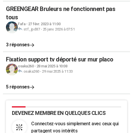
GREENGEAR Bruleurs ne fonctionnent pas
tous
Fafa
-
27 févr. 2023 à 11:00
stf_jpd87
-
25 janv. 2026 à 07:51
3 réponses
Fixation support tv déporté sur mur placo
osaka260
-
28 mai 2025 à 10:08
osaka260
-
29 mai 2025 à 11:33
5 réponses
DEVENEZ MEMBRE EN QUELQUES CLICS
Connectez-vous simplement avec ceux qui
partagent vos intérêts