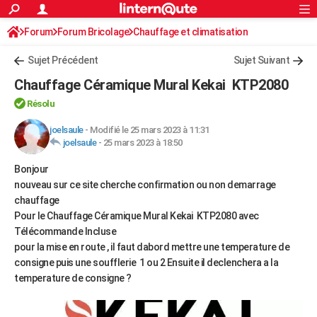
ACTUALITÉS
Forum
Forum Bricolage
Connexion
Chauffage et climatisation
S'inscrire
Rechercher
Société
Education
Villes
Politique
Faits Divers
Monde
+
SPORT
Chauffage électrique /solaire
Sujet Précédent
Sujet Suivant
Football
Cyclisme
Forum
Coupe du monde 2026
Tennis
Rugby
CULTURE
Chauffage Céramique Mural Kekai KTP2080
TNT
Cinéma
Musique
Programme TV
Streaming
Sorties cinéma
+
FINANCE
Résolu
Impôts
Immobilier
Banque
Crédit
Retraite
Epargne
Risques naturels par ville
Assurance
joelsaule
-
Modifié le 25 mars 2023 à 11:31
AUTO
joelsaule
-
25 mars 2023 à 18:50
Réserver un essai
Berlines
Forum auto
Essais
Citadines
SUV
+
HIGH-TECH
Bonjour
nouveau sur ce site cherche confirmation ou non demarrage
Meilleur smartphone
Ordinateurs
Guide high-tech
Mobiles
Internet
Jeux vidéo
+
BRICOLAGE
chauffage
Aménagement intérieur
Cuisine
Jardinage
+
Forum
Extérieur
Salle de bains
Rangement
Pour le Chauffage Céramique Mural Kekai KTP2080 avec
WEEK-END
Télécommande Incluse
Escapades
Expositions
Week-end nature
Guides de France
Patrimoine
Musées
+
pour la mise en route , il faut dabord mettre une temperature de
LIFESTYLE
consigne puis une soufflerie 1 ou 2 Ensuite il declenchera a la
Bien-être
Mode
+
Art de vivre
Loisirs
Modes de vie
SANTE
temperature de consigne ?
Guide de la santé
Médicaments
+
Alimentation
Maladies
Sommeil
VOYAGE