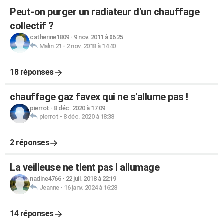
Peut-on purger un radiateur d'un chauffage
collectif ?
catherine1809
-
9 nov. 2011 à 06:25
Malin.21
-
2 nov. 2018 à 14:40
18 réponses
chauffage gaz favex qui ne s'allume pas !
pierrot
-
8 déc. 2020 à 17:09
pierrot
-
8 déc. 2020 à 18:38
2 réponses
La veilleuse ne tient pas l allumage
nadine4766
-
22 juil. 2018 à 22:19
Jeanne
-
16 janv. 2024 à 16:28
14 réponses