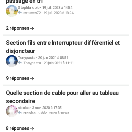
passage en tri
Stephbricole
-
19 juil. 2023 à 14:54
astuces72
-
19 juil. 2023 à 18:24
2 réponses
Section fils entre Interrupteur différentiel et
disjoncteur
Tonypasta
-
20 juin 2021 à 08:51
Tonypasta
-
20 juin 2021 à 11:11
9 réponses
Quelle section de cable pour aller au tableau
secondaire
nicolas
-
3 nov. 2020 à 17:35
Nicolas
-
9 déc. 2020 à 18:49
8 réponses