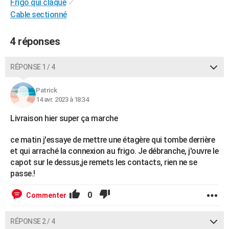
Frigo qui claque
✓
City break
Voyage de noces
Climat
Destinations
Voyage nature
Forum
+
PHOTO
Cable sectionné
GUIDES D'ACHAT
4 réponses
BONS PLANS
RÉPONSE 1 / 4
CARTE DE VOEUX
Patrick
Carte Bonne année
Carte Pâques
Carte de Noël
Carte Saint-Valentin
Carte d'anniversaire
DICTIONNAIRE
14 avr. 2023 à 18:34
Biographies
Expressions
Dictionnaire
Citations
Proverbes
PROGRAMME TV
Livraison hier super ça marche
COPAINS D'AVANT
ce matin j'essaye de mettre une étagère qui tombe derrière
et qui arraché la connexion au frigo. Je débranche, j'ouvre le
Se connecter
Collèges
Universités
Service militaire
S'inscrire
Lycées
Primaires
Entreprises
Avis de recherche
AVIS DE DÉCÈS
capot sur le dessus,je remets les contacts, rien ne se
passe.!
FORUM
0
Commenter
Lifestyle
Sport
Television
Cinema
Bricolage
Culture
Auto
Voyage
RÉPONSE 2 / 4