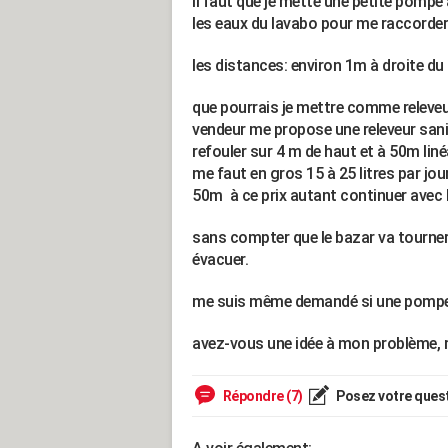
il faut que je mette une petite pompe 
les eaux du lavabo pour me raccorder 
les distances: environ 1m à droite du
que pourrais je mettre comme releveur 
vendeur me propose une releveur sani
refouler sur 4 m de haut et à 50m linéa
me faut en gros 15 à 25 litres par jo
50m à ce prix autant continuer avec 
sans compter que le bazar va tourner 
évacuer.
me suis même demandé si une pompe 
avez-vous une idée à mon problème, 
Répondre (7)
Posez votre ques