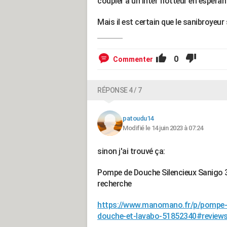
coupler à un inter flotteur en espér
Mais il est certain que le sanibroyeur 
0
Commenter
RÉPONSE 4 / 7
patoudu14
Modifié le 14 juin 2023 à 07:24
sinon j'ai trouvé ça:
Pompe de Douche Silencieux Sanigo 3
recherche
https://www.manomano.fr/p/pompe-d
douche-et-lavabo-51852340#reviews