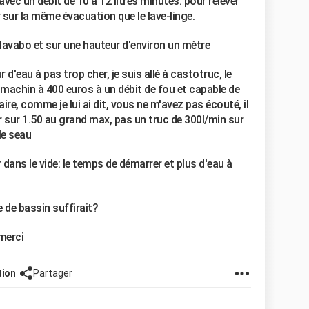
avec un débit de 10 à 12 litres minutes. pour relever
sur la même évacuation que le lave-linge.
 lavabo et sur une hauteur d'environ un mètre
d'eau à pas trop cher, je suis allé à castotruc, le
machin à 400 euros à un débit de fou et capable de
ire, comme je lui ai dit, vous ne m'avez pas écouté, il
ur sur 1.50 au grand max, pas un truc de 300l/min sur
le seau
dans le vide: le temps de démarrer et plus d'eau à
de bassin suffirait?
merci
tion
Partager