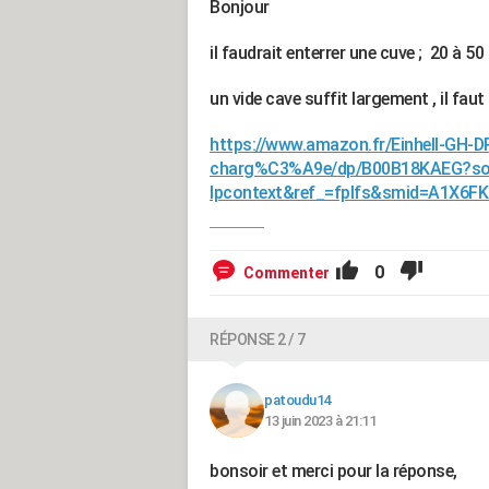
Bonjour
il faudrait enterrer une cuve ; 20 à 50 
un vide cave suffit largement , il fau
https://www.amazon.fr/Einhell-GH
charg%C3%A9e/dp/B00B18KAEG?sou
lpcontext&ref_=fplfs&smid=A1X6
0
Commenter
RÉPONSE 2 / 7
patoudu14
13 juin 2023 à 21:11
bonsoir et merci pour la réponse,