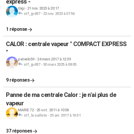
express -
Gigi
-
21 nov. 2023 à 20:17
stf_jpd87
-
22 nov. 2023 à 07:56
1 réponse
CALOR : centrale vapeur " COMPACT EXPRESS
"
patvelo59
-
24 mars 2017 à 12:39
stf_jpd87
-
30 mars 2025 à 08:05
9 réponses
Panne de ma centrale Calor : je n'ai plus de
vapeur
MARIE 72
-
25 oct. 2011 à 10:58
stf_la sudiste
-
25 avr. 2017 à 16:51
37 réponses