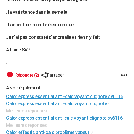
City break
Voyage de noces
Climat
Destinations
Voyage nature
Forum
+
PHOTO
. la varistance dans la semelle
GUIDES D'ACHAT
. l'aspect de la carte électronique
BONS PLANS
Je n'ai pas constaté d'anomalie et rien n'y fait
CARTE DE VOEUX
A l'aide SVP
Carte Bonne année
Carte Pâques
Carte de Noël
Carte Saint-Valentin
Carte d'anniversaire
DICTIONNAIRE
.
Biographies
Expressions
Dictionnaire
Citations
Proverbes
PROGRAMME TV
Répondre (2)
Partager
COPAINS D'AVANT
A voir également:
Se connecter
Collèges
Universités
Service militaire
S'inscrire
Lycées
Primaires
Entreprises
Avis de recherche
AVIS DE DÉCÈS
Calor express essential anti-calc voyant clignote sv6116
Calor express essential anti-calc voyant clignote
-
FORUM
Meilleures réponses
Lifestyle
Sport
Television
Cinema
Bricolage
Culture
Auto
Voyage
Calor express essential anti calc voyant clignote sv6116
-
Meilleures réponses
Calor effectis anti-calc problème vapeur
✓