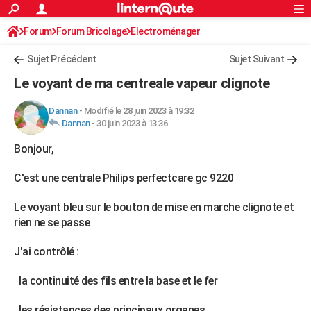
ACTUALITÉS
Forum
Forum Bricolage
Connexion
Electroménager
S'inscrire
Rechercher
Société
Education
Villes
Politique
Faits Divers
Monde
+
SPORT
Sujet Précédent
Sujet Suivant
Football
Cyclisme
Forum
Coupe du monde 2026
Tennis
Rugby
CULTURE
Le voyant de ma centreale vapeur clignote
TNT
Cinéma
Musique
Programme TV
Streaming
Sorties cinéma
+
FINANCE
Dannan
-
Modifié le 28 juin 2023 à 19:32
Dannan
-
30 juin 2023 à 13:36
Impôts
Immobilier
Banque
Crédit
Retraite
Epargne
Risques naturels par ville
Assurance
AUTO
Bonjour,
Réserver un essai
Berlines
Forum auto
Essais
Citadines
SUV
+
HIGH-TECH
C'est une centrale Philips perfectcare gc 9220
Meilleur smartphone
Ordinateurs
Guide high-tech
Mobiles
Internet
Jeux vidéo
+
BRICOLAGE
Le voyant bleu sur le bouton de mise en marche clignote et
Aménagement intérieur
Cuisine
Jardinage
+
Forum
Extérieur
Salle de bains
Rangement
WEEK-END
rien ne se passe
Escapades
Expositions
Week-end nature
Guides de France
Patrimoine
Musées
+
LIFESTYLE
J'ai contrôlé :
Bien-être
Mode
+
Art de vivre
Loisirs
Modes de vie
SANTE
la continuité des fils entre la base et le fer
Guide de la santé
Médicaments
+
Alimentation
Maladies
Sommeil
VOYAGE
. les résistances des principaux organes