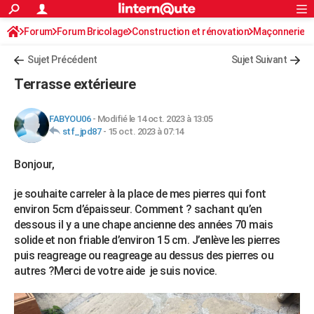
ACTUALITÉS
Forum
Forum Bricolage
Connexion
Construction et rénovation
S'inscrire
Maçonnerie
Rechercher
Société
Education
Villes
Politique
Faits Divers
Monde
+
SPORT
Sujet Précédent
Sujet Suivant
Football
Cyclisme
Forum
Coupe du monde 2026
Tennis
Rugby
CULTURE
Terrasse extérieure
TNT
Cinéma
Musique
Programme TV
Streaming
Sorties cinéma
+
FINANCE
FABYOU06
-
Modifié le 14 oct. 2023 à 13:05
Impôts
Immobilier
Banque
Crédit
Retraite
Epargne
Risques naturels par ville
Assurance
AUTO
stf_jpd87
-
15 oct. 2023 à 07:14
Réserver un essai
Berlines
Forum auto
Essais
Citadines
SUV
+
HIGH-TECH
Bonjour,
Meilleur smartphone
Ordinateurs
Guide high-tech
Mobiles
Internet
Jeux vidéo
+
BRICOLAGE
je souhaite carreler à la place de mes pierres qui font
environ 5cm d’épaisseur. Comment ? sachant qu’en
Aménagement intérieur
Cuisine
Jardinage
+
Forum
Extérieur
Salle de bains
Rangement
WEEK-END
dessous il y a une chape ancienne des années 70 mais
solide et non friable d’environ 15 cm. J’enlève les pierres
Escapades
Expositions
Week-end nature
Guides de France
Patrimoine
Musées
+
LIFESTYLE
puis reagreage ou reagreage au dessus des pierres ou
autres ?Merci de votre aide je suis novice.
Bien-être
Mode
+
Art de vivre
Loisirs
Modes de vie
SANTE
Guide de la santé
Médicaments
+
Alimentation
Maladies
Sommeil
VOYAGE