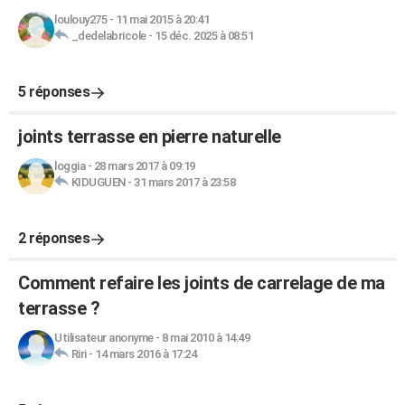
loulouy275
-
11 mai 2015 à 20:41
_dedelabricole
-
15 déc. 2025 à 08:51
5 réponses
joints terrasse en pierre naturelle
loggia
-
28 mars 2017 à 09:19
KIDUGUEN
-
31 mars 2017 à 23:58
2 réponses
Comment refaire les joints de carrelage de ma
terrasse ?
Utilisateur anonyme
-
8 mai 2010 à 14:49
Riri
-
14 mars 2016 à 17:24