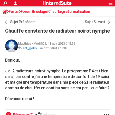
ACTUALITÉS
Forum
Forum Bricolage
Connexion
Chauffage et climatisation
S'inscrire
Rechercher
Société
Education
Villes
Politique
Faits Divers
Monde
+
SPORT
Chauffage électrique /solaire
Sujet Précédent
Sujet Suivant
Football
Cyclisme
Forum
Coupe du monde 2026
Tennis
Rugby
CULTURE
Chauffe constante de radiateur noirot nymphe
TNT
Cinéma
Musique
Programme TV
Streaming
Sorties cinéma
+
FINANCE
Matthieu
-
Modifié le 18 nov. 2023 à 15:51
Impôts
Immobilier
Banque
Crédit
Retraite
Epargne
Risques naturels par ville
Assurance
AUTO
stf_jpd87
-
26 oct. 2024 à 18:03
Réserver un essai
Berlines
Forum auto
Essais
Citadines
SUV
+
HIGH-TECH
Bonjour,
Meilleur smartphone
Ordinateurs
Guide high-tech
Mobiles
Internet
Jeux vidéo
+
BRICOLAGE
J'ai 2 radiateurs noirot nymphe. Le programme P4 est bien
saisi, par contre j'ai une température de confort de 19 saisi
Aménagement intérieur
Cuisine
Jardinage
+
Forum
Extérieur
Salle de bains
Rangement
WEEK-END
et malgré une température dans ma pièce de 21 le radiateur
continu de chauffer en continu sans se couper... que faire ?
Escapades
Expositions
Week-end nature
Guides de France
Patrimoine
Musées
+
LIFESTYLE
D'avance merci !
Bien-être
Mode
+
Art de vivre
Loisirs
Modes de vie
SANTE
Guide de la santé
Médicaments
+
Alimentation
Maladies
Sommeil
VOYAGE
Répondre (2)
Partager