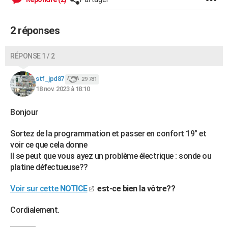
City break
Voyage de noces
Climat
Destinations
Voyage nature
Forum
+
PHOTO
2 réponses
GUIDES D'ACHAT
BONS PLANS
RÉPONSE 1 / 2
CARTE DE VOEUX
stf_jpd87
29 781
18 nov. 2023 à 18:10
Carte Bonne année
Carte Pâques
Carte de Noël
Carte Saint-Valentin
Carte d'anniversaire
DICTIONNAIRE
Bonjour
Biographies
Expressions
Dictionnaire
Citations
Proverbes
PROGRAMME TV
Sortez de la programmation et passer en confort 19° et
COPAINS D'AVANT
voir ce que cela donne
Se connecter
Collèges
Universités
Service militaire
S'inscrire
Lycées
Primaires
Entreprises
Avis de recherche
Il se peut que vous ayez un problème électrique : sonde ou
AVIS DE DÉCÈS
platine défectueuse??
FORUM
Voir sur cette
NOTICE
est-ce bien la vôtre??
Lifestyle
Sport
Television
Cinema
Bricolage
Culture
Auto
Voyage
Cordialement.