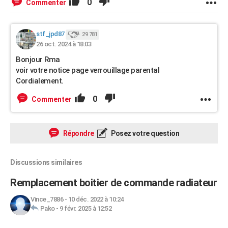
0
Commenter
stf_jpd87
29 781
26 oct. 2024 à 18:03
Bonjour Rma
voir votre notice page verrouillage parental
Cordialement.
0
Commenter
Répondre
Posez votre question
Discussions similaires
Remplacement boitier de commande radiateur
Vince_7886
-
10 déc. 2022 à 10:24
Pako
-
9 févr. 2025 à 12:52