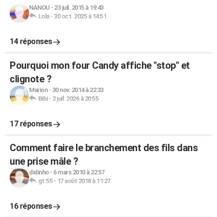
NANOU
-
23 juil. 2015 à 19:43
Lola
-
30 oct. 2025 à 14:51
14 réponses
Pourquoi mon four Candy affiche "stop" et
clignote ?
Marion
-
30 nov. 2014 à 22:33
Bibi
-
2 juil. 2026 à 20:55
17 réponses
Comment faire le branchement des fils dans
une prise mâle ?
didinho
-
6 mars 2010 à 22:57
gt.55
-
17 août 2018 à 11:27
16 réponses