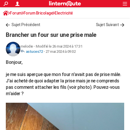
ACTUALITÉS
Forum
Forum Bricolage
Connexion
Electricité
S'inscrire
Rechercher
Société
Education
Villes
Politique
Faits Divers
Monde
+
SPORT
Sujet Précédent
Sujet Suivant
Football
Cyclisme
Forum
Coupe du monde 2026
Tennis
Rugby
CULTURE
Brancher un four sur une prise male
TNT
Cinéma
Musique
Programme TV
Streaming
Sorties cinéma
+
FINANCE
melodie
-
Modifié le 26 mai 2024 à 17:31
astuces72
-
27 mai 2024 à 09:02
Impôts
Immobilier
Banque
Crédit
Retraite
Epargne
Risques naturels par ville
Assurance
AUTO
Bonjour,
Réserver un essai
Berlines
Forum auto
Essais
Citadines
SUV
+
HIGH-TECH
je me suis aperçue que mon four n’avait pas de prise mâle.
Meilleur smartphone
Ordinateurs
Guide high-tech
Mobiles
Internet
Jeux vidéo
+
BRICOLAGE
J’ai acheté de quoi adapter la prise mais je ne comprends
pas comment attacher les fils (voir photo). Pouvez-vous
Aménagement intérieur
Cuisine
Jardinage
+
Forum
Extérieur
Salle de bains
Rangement
WEEK-END
m’aider ?
Escapades
Expositions
Week-end nature
Guides de France
Patrimoine
Musées
+
LIFESTYLE
Bien-être
Mode
+
Art de vivre
Loisirs
Modes de vie
SANTE
Guide de la santé
Médicaments
+
Alimentation
Maladies
Sommeil
VOYAGE