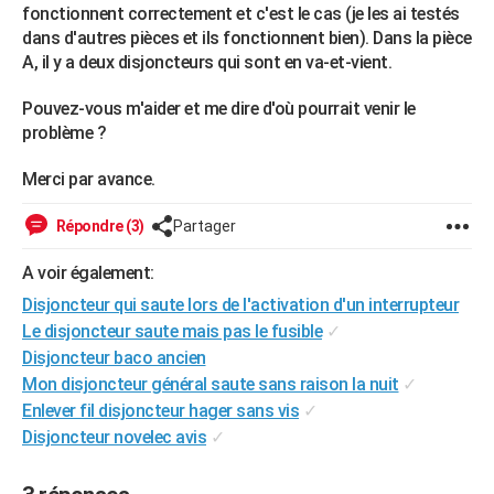
fonctionnent correctement et c'est le cas (je les ai testés
City break
Voyage de noces
Climat
Destinations
Voyage nature
Forum
+
PHOTO
dans d'autres pièces et ils fonctionnent bien). Dans la pièce
A, il y a deux disjoncteurs qui sont en va-et-vient.
GUIDES D'ACHAT
Pouvez-vous m'aider et me dire d'où pourrait venir le
BONS PLANS
problème ?
CARTE DE VOEUX
Merci par avance.
Carte Bonne année
Carte Pâques
Carte de Noël
Carte Saint-Valentin
Carte d'anniversaire
DICTIONNAIRE
Répondre (3)
Partager
Biographies
Expressions
Dictionnaire
Citations
Proverbes
PROGRAMME TV
A voir également:
COPAINS D'AVANT
Disjoncteur qui saute lors de l'activation d'un interrupteur
Le disjoncteur saute mais pas le fusible
✓
Se connecter
Collèges
Universités
Service militaire
S'inscrire
Lycées
Primaires
Entreprises
Avis de recherche
AVIS DE DÉCÈS
Disjoncteur baco ancien
Mon disjoncteur général saute sans raison la nuit
✓
FORUM
Enlever fil disjoncteur hager sans vis
✓
Lifestyle
Sport
Television
Cinema
Bricolage
Culture
Auto
Voyage
Disjoncteur novelec avis
✓