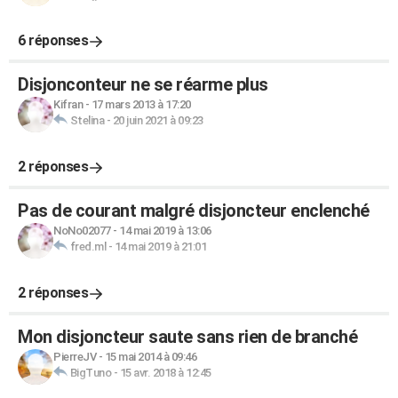
6 réponses
Disjonconteur ne se réarme plus
Kifran
-
17 mars 2013 à 17:20
Stelina
-
20 juin 2021 à 09:23
2 réponses
Pas de courant malgré disjoncteur enclenché
NoNo02077
-
14 mai 2019 à 13:06
fred.ml
-
14 mai 2019 à 21:01
2 réponses
Mon disjoncteur saute sans rien de branché
PierreJV
-
15 mai 2014 à 09:46
BigTuno
-
15 avr. 2018 à 12:45