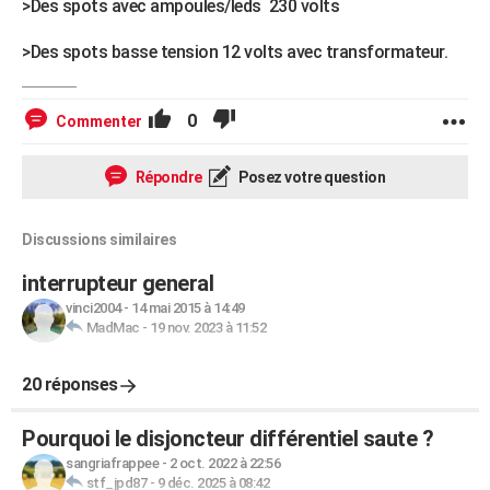
>Des spots avec ampoules/leds 230 volts
>Des spots basse tension 12 volts avec transformateur.
0
Commenter
Répondre
Posez votre question
Discussions similaires
interrupteur general
vinci2004
-
14 mai 2015 à 14:49
MadMac
-
19 nov. 2023 à 11:52
20 réponses
Pourquoi le disjoncteur différentiel saute ?
sangriafrappee
-
2 oct. 2022 à 22:56
stf_jpd87
-
9 déc. 2025 à 08:42