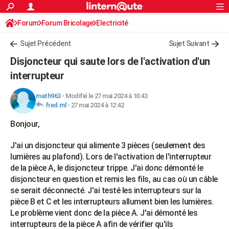
ACTUALITÉS
Forum
Forum Bricolage
Connexion
Electricité
S'inscrire
Rechercher
Société
Education
Villes
Politique
Faits Divers
Monde
+
SPORT
Sujet Précédent
Sujet Suivant
Football
Cyclisme
Forum
Coupe du monde 2026
Tennis
Rugby
CULTURE
Disjoncteur qui saute lors de l'activation d'un
TNT
Cinéma
Musique
Programme TV
Streaming
Sorties cinéma
+
interrupteur
FINANCE
Impôts
Immobilier
Banque
Crédit
Retraite
Epargne
Risques naturels par ville
Assurance
AUTO
math963
-
Modifié le 27 mai 2024 à 10:43
fred.ml
-
27 mai 2024 à 12:42
Réserver un essai
Berlines
Forum auto
Essais
Citadines
SUV
+
HIGH-TECH
Bonjour,
Meilleur smartphone
Ordinateurs
Guide high-tech
Mobiles
Internet
Jeux vidéo
+
BRICOLAGE
J'ai un disjoncteur qui alimente 3 pièces (seulement des
Aménagement intérieur
Cuisine
Jardinage
+
Forum
Extérieur
Salle de bains
Rangement
lumières au plafond). Lors de l'activation de l'interrupteur
WEEK-END
de la pièce A, le disjoncteur trippe. J'ai donc démonté le
Escapades
Expositions
Week-end nature
Guides de France
Patrimoine
Musées
+
disjoncteur en question et remis les fils, au cas où un câble
LIFESTYLE
se serait déconnecté. J'ai testé les interrupteurs sur la
Bien-être
Mode
+
Art de vivre
Loisirs
Modes de vie
SANTE
pièce B et C et les interrupteurs allument bien les lumières.
Le problème vient donc de la pièce A. J'ai démonté les
Guide de la santé
Médicaments
+
Alimentation
Maladies
Sommeil
VOYAGE
interrupteurs de la pièce A afin de vérifier qu'ils