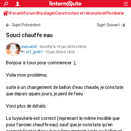
ACTUALITÉS
Forum
Forum Bricolage
Connexion
Construction et rénovation
S'inscrire
Plomberie
Rechercher
Société
Education
Villes
Politique
Faits Divers
Monde
+
SPORT
Sujet Précédent
Sujet Suivant
Football
Cyclisme
Forum
Coupe du monde 2026
Tennis
Rugby
CULTURE
Souci chauffe eau
TNT
Cinéma
Musique
Programme TV
Streaming
Sorties cinéma
+
FINANCE
Guitou547
-
Modifié le 19 juin 2024 à 08:52
stf_jpd87
-
19 juin 2024 à 18:02
Impôts
Immobilier
Banque
Crédit
Retraite
Epargne
Risques naturels par ville
Assurance
AUTO
Bonjour à tous pour commencer :),
Réserver un essai
Berlines
Forum auto
Essais
Citadines
SUV
+
HIGH-TECH
Voila mon problème,
Meilleur smartphone
Ordinateurs
Guide high-tech
Mobiles
Internet
Jeux vidéo
+
BRICOLAGE
suite à un changement de ballon d'eau chaude, je constate
Aménagement intérieur
Cuisine
Jardinage
+
Forum
Extérieur
Salle de bains
Rangement
WEEK-END
que depuis qques jours, je perd de l'eau.
Escapades
Expositions
Week-end nature
Guides de France
Patrimoine
Musées
+
LIFESTYLE
Voici plus de détails :
Bien-être
Mode
+
Art de vivre
Loisirs
Modes de vie
SANTE
La tuyauterie est correct (reprenant le même modèle que
pour l'ancien chauffe eau) sauf que je constate qu'en
Guide de la santé
Médicaments
+
Alimentation
Maladies
Sommeil
VOYAGE