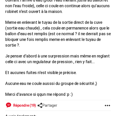
ouvrant l'arrivé d'eau (pour l'eau menant juste au ballon et
City break
Voyage de noces
Climat
Destinations
Voyage nature
Forum
+
non l'eau froide), celle ci coule en continue alors qu'aucuns
PHOTO
robinet n'est ouvert à la maison.
GUIDES D'ACHAT
Meme en enlevant le tuyau de la sortie direct de la cuve
BONS PLANS
(sortie eau chaude) , cela coule en permanence alors que le
ballon d'eau est remplis (est ce normal ? il ne devrait pas se
CARTE DE VOEUX
bloquer une fois remplis meme en enlevant le tuyau de
sortie ?.
Carte Bonne année
Carte Pâques
Carte de Noël
Carte Saint-Valentin
Carte d'anniversaire
DICTIONNAIRE
Je penser d'abord à une surpression mais même en reglant
Biographies
Expressions
Dictionnaire
Citations
Proverbes
PROGRAMME TV
celle ci avec un regulateur de pression , rien y fait...
COPAINS D'AVANT
Et aucunes fuites n'est visible je précise.
Se connecter
Collèges
Universités
Service militaire
S'inscrire
Lycées
Primaires
Entreprises
Avis de recherche
AVIS DE DÉCÈS
Aucune eau ne coule ausssi du groupe de sécurité ;)
FORUM
Merci d'avance si qqun me répond :p :)
Lifestyle
Sport
Television
Cinema
Bricolage
Culture
Auto
Voyage
Répondre (19)
Partager