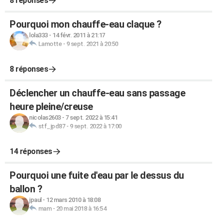
8 réponses
Pourquoi mon chauffe-eau claque ?
lola333
-
14 févr. 2011 à 21:17
Lamotte
-
9 sept. 2021 à 20:50
8 réponses
Déclencher un chauffe-eau sans passage
heure pleine/creuse
nicolas2603
-
7 sept. 2022 à 15:41
stf_jpd87
-
9 sept. 2022 à 17:00
14 réponses
Pourquoi une fuite d'eau par le dessus du
ballon ?
jpaul
-
12 mars 2010 à 18:08
mam
-
20 mai 2018 à 16:54