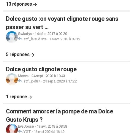
13 réponses
Dolce gusto :on voyant clignote rouge sans
passer au vert ...
Gwladys
-
14 déc. 2017 à 09:20
stf_la sudiste
-
14 avr. 2018 à 09:12
5 réponses
Dolce gusto clignote rouge
Maeva
-
24 sept. 2020 à 10:43
stf_jpd87
-
24 sept. 2020 à 17:22
1 réponse
Comment amorcer la pompe de ma Dolce
Gusto Krups ?
EveJosse
-
19 avr. 2018 à 08:58
YGT
-
16 mai 2024 à 16:49