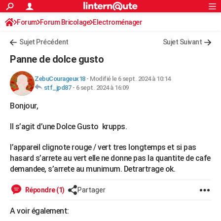
ACTUALITÉS
Forum
Forum Bricolage
Connexion
Electroménager
S'inscrire
Rechercher
Société
Education
Villes
Politique
Faits Divers
Monde
+
SPORT
Sujet Précédent
Sujet Suivant
Football
Cyclisme
Forum
Coupe du monde 2026
Tennis
Rugby
CULTURE
Panne de dolce gusto
TNT
Cinéma
Musique
Programme TV
Streaming
Sorties cinéma
+
FINANCE
ZebuCourageux18
-
Modifié le 6 sept. 2024 à 10:14
stf_jpd87
-
6 sept. 2024 à 16:09
Impôts
Immobilier
Banque
Crédit
Retraite
Epargne
Risques naturels par ville
Assurance
AUTO
Bonjour,
Réserver un essai
Berlines
Forum auto
Essais
Citadines
SUV
+
HIGH-TECH
Il s’agit d’une Dolce Gusto krupps.
Meilleur smartphone
Ordinateurs
Guide high-tech
Mobiles
Internet
Jeux vidéo
+
BRICOLAGE
l’appareil clignote rouge / vert tres longtemps et si pas
Aménagement intérieur
Cuisine
Jardinage
+
Forum
Extérieur
Salle de bains
Rangement
WEEK-END
hasard s’arrete au vert elle ne donne pas la quantite de cafe
demandee, s’arrete au munimum. Detrartrage ok.
Escapades
Expositions
Week-end nature
Guides de France
Patrimoine
Musées
+
LIFESTYLE
Répondre (1)
Partager
Bien-être
Mode
+
Art de vivre
Loisirs
Modes de vie
SANTE
A voir également:
Guide de la santé
Médicaments
+
Alimentation
Maladies
Sommeil
VOYAGE