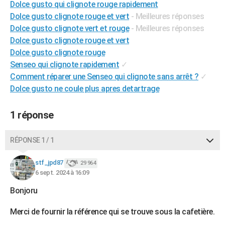
Dolce gusto qui clignote rouge rapidement
City break
Voyage de noces
Climat
Destinations
Voyage nature
Forum
+
PHOTO
Dolce gusto clignote rouge et vert
- Meilleures réponses
Dolce gusto clignote vert et rouge
- Meilleures réponses
GUIDES D'ACHAT
Dolce gusto clignote rouge et vert
Dolce gusto clignote rouge
BONS PLANS
Senseo qui clignote rapidement
✓
CARTE DE VOEUX
Comment réparer une Senseo qui clignote sans arrêt ?
✓
Dolce gusto ne coule plus apres detartrage
Carte Bonne année
Carte Pâques
Carte de Noël
Carte Saint-Valentin
Carte d'anniversaire
DICTIONNAIRE
Biographies
Expressions
Dictionnaire
Citations
Proverbes
1 réponse
PROGRAMME TV
COPAINS D'AVANT
RÉPONSE 1 / 1
Se connecter
Collèges
Universités
Service militaire
S'inscrire
Lycées
Primaires
Entreprises
Avis de recherche
AVIS DE DÉCÈS
stf_jpd87
29 964
6 sept. 2024 à 16:09
FORUM
Bonjoru
Lifestyle
Sport
Television
Cinema
Bricolage
Culture
Auto
Voyage
Merci de fournir la référence qui se trouve sous la cafetière.