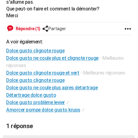
s'allume pas.
City break
Voyage de noces
Climat
Destinations
Voyage nature
Forum
+
PHOTO
Que peut-on faire et comment la démonter?
Merci
GUIDES D'ACHAT
Répondre (1)
Partager
BONS PLANS
A voir également:
CARTE DE VOEUX
Dolce gusto clignote rouge
Carte Bonne année
Carte Pâques
Carte de Noël
Carte Saint-Valentin
Carte d'anniversaire
DICTIONNAIRE
Dolce gusto ne coule plus et clignote rouge
- Meilleures
réponses
Biographies
Expressions
Dictionnaire
Citations
Proverbes
PROGRAMME TV
Dolce gusto clignote rouge et vert
- Meilleures réponses
Dolce gusto clignote rouge
COPAINS D'AVANT
Dolce gusto ne coule plus apres detartrage
Se connecter
Collèges
Universités
Service militaire
S'inscrire
Lycées
Primaires
Entreprises
Avis de recherche
Détartrage dolce gusto
AVIS DE DÉCÈS
Dolce gusto problème levier
✓
FORUM
Amorcer pompe dolce gusto krups
✓
Lifestyle
Sport
Television
Cinema
Bricolage
Culture
Auto
Voyage
1 réponse