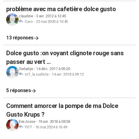
problème avec ma cafetière dolce gusto
claudine
-
3 avr. 2012 à 12:45
Caro
-
23 mai 2020 à 10:45
13 réponses
Dolce gusto :on voyant clignote rouge sans
passer au vert ...
Gwladys
-
14 déc. 2017 à 09:20
stf_la sudiste
-
14 avr. 2018 à 09:12
5 réponses
Comment amorcer la pompe de ma Dolce
Gusto Krups ?
EveJosse
-
19 avr. 2018 à 08:58
YGT
-
16 mai 2024 à 16:49