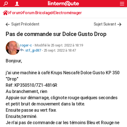
ACTUALITÉS
Forum
Forum Bricolage
Connexion
Electroménager
S'inscrire
Rechercher
Société
Education
Villes
Politique
Faits Divers
Monde
+
SPORT
Sujet Précédent
Sujet Suivant
Football
Cyclisme
Forum
Coupe du monde 2026
Tennis
Rugby
CULTURE
Pas de commande sur Dolce Gusto Drop
TNT
Cinéma
Musique
Programme TV
Streaming
Sorties cinéma
+
FINANCE
roger-c
-
Modifié le 25 sept. 2022 à 18:19
stf_jpd87
-
25 sept. 2022 à 18:47
Impôts
Immobilier
Banque
Crédit
Retraite
Epargne
Risques naturels par ville
Assurance
AUTO
Bonjour,
Réserver un essai
Berlines
Forum auto
Essais
Citadines
SUV
+
HIGH-TECH
j'ai une machine à café Krups Nescafé Dolce Gusto KP 350
Meilleur smartphone
Ordinateurs
Guide high-tech
Mobiles
Internet
Jeux vidéo
+
BRICOLAGE
"Drop"
Réf: KP350510/7Z1-4816R
Aménagement intérieur
Cuisine
Jardinage
+
Forum
Extérieur
Salle de bains
Rangement
WEEK-END
Au branchement, rien
Appuie sur démarrage, clignote rouge quelques secondes
Escapades
Expositions
Week-end nature
Guides de France
Patrimoine
Musées
+
LIFESTYLE
et petit bruit de mouvement dans la téte.
Bien-être
Mode
+
Art de vivre
Loisirs
Modes de vie
Ensuite passe au vert fixe.
SANTE
Ensuite,terminé.
Guide de la santé
Médicaments
+
Alimentation
Maladies
Sommeil
Je n'ai pas de commande car les témoins Bleu et Rouge ne
VOYAGE