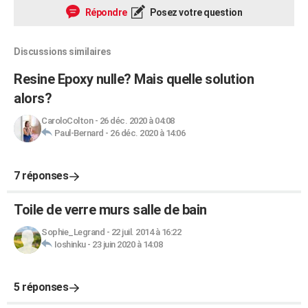
Répondre
Posez votre question
Discussions similaires
Resine Epoxy nulle? Mais quelle solution
alors?
CaroloColton
-
26 déc. 2020 à 04:08
Paul-Bernard
-
26 déc. 2020 à 14:06
7 réponses
Toile de verre murs salle de bain
Sophie_Legrand
-
22 juil. 2014 à 16:22
Ioshinku
-
23 juin 2020 à 14:08
5 réponses