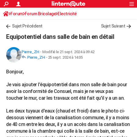
ACTUALITÉS
Forum
Forum Bricolage
Connexion
Electricité
S'inscrire
Rechercher
Société
Education
Villes
Politique
Faits Divers
Monde
+
SPORT
Sujet Précédent
Sujet Suivant
Football
Cyclisme
Forum
Coupe du monde 2026
Tennis
Rugby
CULTURE
Equipotentiel dans salle de bain en détail
TNT
Cinéma
Musique
Programme TV
Streaming
Sorties cinéma
+
FINANCE
Pierre_ZH
-
Modifié le 21 sept. 2024 à 09:42
Impôts
Immobilier
Banque
Crédit
Retraite
Epargne
Risques naturels par ville
Assurance
AUTO
Pierre_ZH
-
25 sept. 2024 à 14:05
Réserver un essai
Berlines
Forum auto
Essais
Citadines
SUV
+
HIGH-TECH
Bonjour,
Meilleur smartphone
Ordinateurs
Guide high-tech
Mobiles
Internet
Jeux vidéo
+
BRICOLAGE
Je vais ajouter l'équipotentiel dans mon salle de bain pour
avoir la conformité de Consuel, mais je ne veux pas
Aménagement intérieur
Cuisine
Jardinage
+
Forum
Extérieur
Salle de bains
Rangement
WEEK-END
toucher le mur, car les travaux ont été fait qu'il y a un an.
Escapades
Expositions
Week-end nature
Guides de France
Patrimoine
Musées
+
LIFESTYLE
Les deux tuyaux d'eaux (chaud et froid) dans le photo ci-
dessous viennent de la canalisation commune, il y a moins
Bien-être
Mode
+
Art de vivre
Loisirs
Modes de vie
SANTE
de 40 cm entre les deux, il y a un accès dans la canalisation
Guide de la santé
Médicaments
+
Alimentation
Maladies
Sommeil
commune à la chambre qui colle à la salle de bain, est-ce
VOYAGE