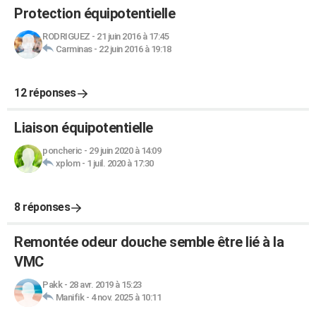
Protection équipotentielle
RODRIGUEZ
-
21 juin 2016 à 17:45
Carminas
-
22 juin 2016 à 19:18
12 réponses
Liaison équipotentielle
poncheric
-
29 juin 2020 à 14:09
xplom
-
1 juil. 2020 à 17:30
8 réponses
Remontée odeur douche semble être lié à la
VMC
Pakk
-
28 avr. 2019 à 15:23
Manifik
-
4 nov. 2025 à 10:11