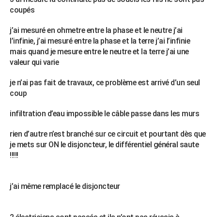
coupés
City break
Voyage de noces
Climat
Destinations
Voyage nature
Forum
+
PHOTO
j’ai mesuré en ohmetre entre la phase et le neutre j’ai
GUIDES D'ACHAT
l’infinie, j’ai mesuré entre la phase et la terre j’ai l’infinie
BONS PLANS
mais quand je mesure entre le neutre et la terre j’ai une
valeur qui varie
CARTE DE VOEUX
je n’ai pas fait de travaux, ce problème est arrivé d’un seul
Carte Bonne année
Carte Pâques
Carte de Noël
Carte Saint-Valentin
Carte d'anniversaire
DICTIONNAIRE
coup
Biographies
Expressions
Dictionnaire
Citations
Proverbes
PROGRAMME TV
infiltration d’eau impossible le câble passe dans les murs
COPAINS D'AVANT
rien d’autre n’est branché sur ce circuit et pourtant dès que
je mets sur ON le disjoncteur, le différentiel général saute
Se connecter
Collèges
Universités
Service militaire
S'inscrire
Lycées
Primaires
Entreprises
Avis de recherche
AVIS DE DÉCÈS
!!!!!
FORUM
j’ai même remplacé le disjoncteur
Lifestyle
Sport
Television
Cinema
Bricolage
Culture
Auto
Voyage