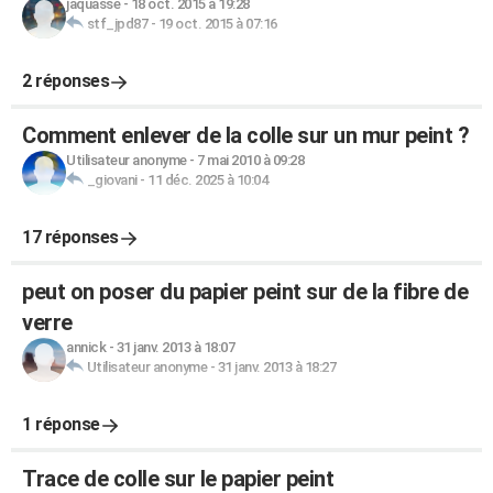
jaquasse
-
18 oct. 2015 à 19:28
stf_jpd87
-
19 oct. 2015 à 07:16
2 réponses
Comment enlever de la colle sur un mur peint ?
Utilisateur anonyme
-
7 mai 2010 à 09:28
_giovani
-
11 déc. 2025 à 10:04
17 réponses
peut on poser du papier peint sur de la fibre de
verre
annick
-
31 janv. 2013 à 18:07
Utilisateur anonyme
-
31 janv. 2013 à 18:27
1 réponse
Trace de colle sur le papier peint