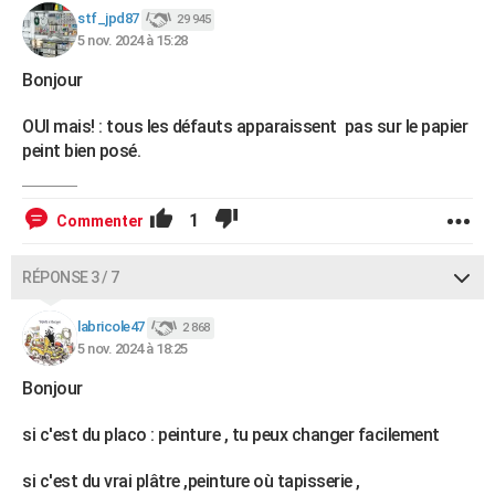
stf_jpd87
29 945
5 nov. 2024 à 15:28
Bonjour
OUI mais! : tous les défauts apparaissent pas sur le papier
peint bien posé.
1
Commenter
RÉPONSE 3 / 7
labricole47
2 868
5 nov. 2024 à 18:25
Bonjour
si c'est du placo : peinture , tu peux changer facilement
si c'est du vrai plâtre ,peinture où tapisserie ,