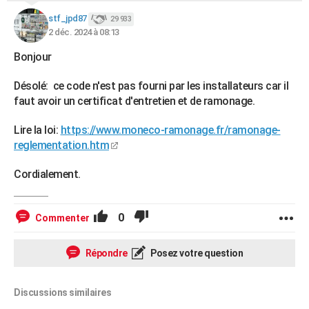
City break
Voyage de noces
Climat
Destinations
Voyage nature
Forum
+
PHOTO
stf_jpd87
29 933
2 déc. 2024 à 08:13
GUIDES D'ACHAT
Bonjour
BONS PLANS
Désolé: ce code n'est pas fourni par les installateurs car il
CARTE DE VOEUX
faut avoir un certificat d'entretien et de ramonage.
Carte Bonne année
Carte Pâques
Carte de Noël
Carte Saint-Valentin
Carte d'anniversaire
DICTIONNAIRE
Lire la loi:
https://www.moneco-ramonage.fr/ramonage-
reglementation.htm
Biographies
Expressions
Dictionnaire
Citations
Proverbes
PROGRAMME TV
Cordialement.
COPAINS D'AVANT
Se connecter
Collèges
Universités
Service militaire
S'inscrire
Lycées
Primaires
Entreprises
Avis de recherche
AVIS DE DÉCÈS
0
Commenter
FORUM
Répondre
Posez votre question
Lifestyle
Sport
Television
Cinema
Bricolage
Culture
Auto
Voyage
Discussions similaires