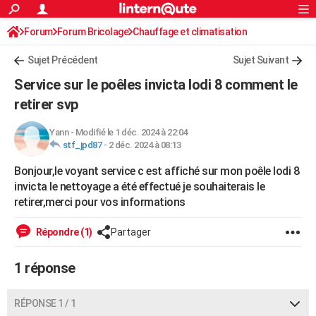
ACTUALITÉS
Forum
Forum Bricolage
Connexion
Chauffage et climatisation
S'inscrire
Rechercher
Société
Education
Villes
Politique
Faits Divers
Monde
+
SPORT
Chauffage bois/pellet/granulés
Sujet Précédent
Sujet Suivant
Football
Cyclisme
Forum
Coupe du monde 2026
Tennis
Rugby
CULTURE
Service sur le poêles invicta lodi 8 comment le
TNT
Cinéma
Musique
Programme TV
Streaming
Sorties cinéma
+
retirer svp
FINANCE
Impôts
Immobilier
Banque
Crédit
Retraite
Epargne
Risques naturels par ville
Assurance
AUTO
Yann
-
Modifié le 1 déc. 2024 à 22:04
stf_jpd87
-
2 déc. 2024 à 08:13
Réserver un essai
Berlines
Forum auto
Essais
Citadines
SUV
+
HIGH-TECH
Bonjour,le voyant service c est affiché sur mon poêle lodi 8
Meilleur smartphone
Ordinateurs
Guide high-tech
Mobiles
Internet
Jeux vidéo
+
invicta le nettoyage a été effectué je souhaiterais le
BRICOLAGE
retirer,merci pour vos informations
Aménagement intérieur
Cuisine
Jardinage
+
Forum
Extérieur
Salle de bains
Rangement
WEEK-END
Répondre (1)
Partager
Escapades
Expositions
Week-end nature
Guides de France
Patrimoine
Musées
+
LIFESTYLE
1 réponse
Bien-être
Mode
+
Art de vivre
Loisirs
Modes de vie
SANTE
Guide de la santé
Médicaments
+
Alimentation
Maladies
Sommeil
RÉPONSE 1 / 1
VOYAGE