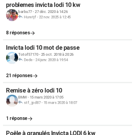
problemes invicta lodi 10 kw
barbu77
-
27 déc. 2020 à 14:26
Huretjf
-
22 nov. 2025 à 12:45
8 réponses
Invicta lodi 10 mot de passe
Totof57170
-
25 oct. 2018 à 20:26
Dede
-
24 janv. 2020 à 19:54
21 réponses
Remise à zéro lodi 10
BMW
-
15 mars 2020 à 17:05
stf_jpd87
-
15 mars 2020 à 18:07
1 réponse
Poêle à granulés Invicta LODI 6 kw