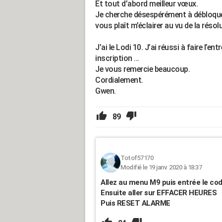
Et tout d’abord meilleur vœux.
Je cherche désespérément à débloquer
vous plaît m’éclairer au vu de la réso
J’ai le Lodi 10. J’ai réussi à faire l’e
inscription ...
Je vous remercie beaucoup.
Cordialement.
Gwen.
89
Totof57170
Modifié le 19 janv. 2020 à 18:37
Allez au menu M9 puis entrée le co
Ensuite aller sur EFFACER HEURES
Puis RESET ALARME