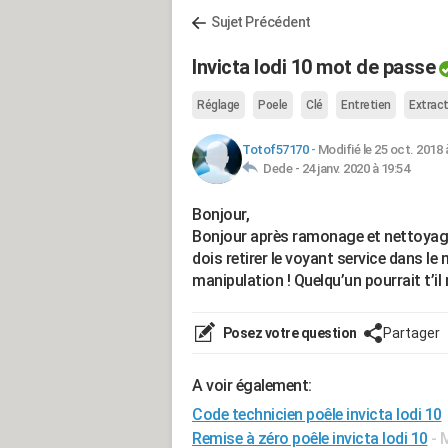
Sujet Précédent
Invicta lodi 10 mot de passe
Réglage
Poele
Clé
Entretien
Extrac
Totof57170
-
Modifié le 25 oct. 2018 
Dede -
24 janv. 2020 à 19:54
Bonjour,
Bonjour après ramonage et nettoyage 
dois retirer le voyant service dans l
manipulation ! Quelqu’un pourrait t’il
Posez votre question
Partager
A voir également:
Code technicien poêle invicta lodi 10
Remise à zéro poêle invicta lodi 10
- 