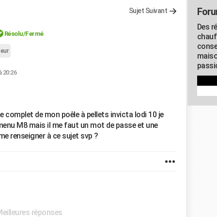
Foru
Sujet Suivant
Des r
Résolu/Fermé
chauf
conse
teur
maiso
passio
à 20:26
complet de mon poêle à pellets invicta lodi 10 je
e menu M8 mais il me faut un mot de passe et une
 me renseigner à ce sujet svp ?
Meilleures réponses