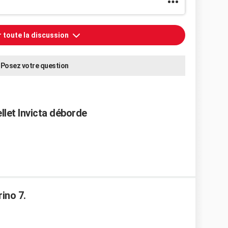
r toute la discussion
Posez votre question
llet Invicta déborde
rino 7.