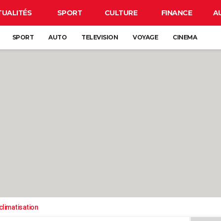
TUALITÉS
SPORT
CULTURE
FINANCE
A
SPORT
AUTO
TELEVISION
VOYAGE
CINEMA
climatisation