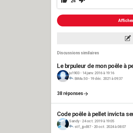
24
Affiche
Discussions similaires
Le brpuleur de mon poêle à pe
ju1903
-
14 janv. 2016 à 19:16
BiMa.50
-
19 déc. 2021 à 09:37
38 réponses
Code poêle à pellet invicta se
Sandy
-
24 oct. 2019 à 19:05
stf_jpd87
-
20 oct. 2024 à 08:07