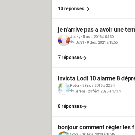
13 réponses
je n'arrive pas a avoir une te
Jacky
-
5 oct. 2018 à 04:30
Jc81
-
9 déc. 2021 à 15:55
7 réponses
Invicta Lodi 10 alarme 8 dépr
Peter
-
28 nov. 2019 à 22:24
jerem
-
24 févr. 2026 à 17:14
8 réponses
bonjour comment régler les f
tytou
-
10 févr. 2020 à 10:46