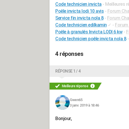
Code technicien invicta
- Meilleures 
Poêle invicta lodi 10 avis
-
Forum Chau
Service fin invicta nola 8
-
Forum Chau
Code technicien edilkamin
✓
-
Forum 
Poêle à granulés Invicta LODI 6 kw
-
F
Code technicien poêle invicta nola 8
4 réponses
RÉPONSE 1 / 4
Meilleure réponse
Gwen65
3 janv. 2019 à 18:46
Bonjour,