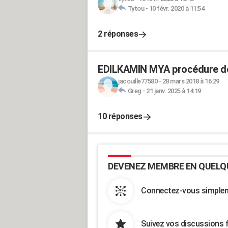
Tytou
-
10 févr. 2020 à 11:54
2 réponses
EDILKAMIN MYA procédure de
jacouille77580
-
28 mars 2018 à 16:29
Greg
-
21 janv. 2025 à 14:19
10 réponses
DEVENEZ MEMBRE EN QUELQ
Connectez-vous simpleme
Suivez vos discussions 