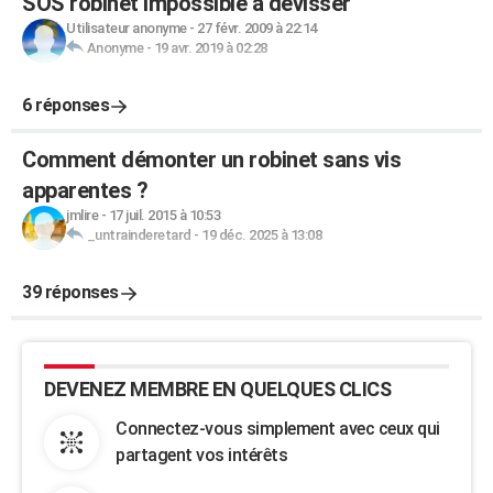
SOS robinet impossible à dévisser
Utilisateur anonyme
-
27 févr. 2009 à 22:14
Anonyme
-
19 avr. 2019 à 02:28
6 réponses
Comment démonter un robinet sans vis
apparentes ?
jmlire
-
17 juil. 2015 à 10:53
_untrainderetard
-
19 déc. 2025 à 13:08
39 réponses
DEVENEZ MEMBRE EN QUELQUES CLICS
Connectez-vous simplement avec ceux qui
partagent vos intérêts