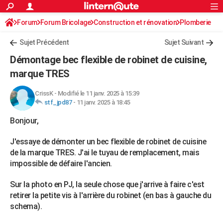
ACTUALITÉS
Forum
Forum Bricolage
Connexion
Construction et rénovation
S'inscrire
Plomberie
Rechercher
Société
Education
Villes
Politique
Faits Divers
Monde
+
SPORT
Sujet Précédent
Sujet Suivant
Football
Cyclisme
Forum
Coupe du monde 2026
Tennis
Rugby
CULTURE
Démontage bec flexible de robinet de cuisine,
TNT
Cinéma
Musique
Programme TV
Streaming
Sorties cinéma
+
marque TRES
FINANCE
Impôts
Immobilier
Banque
Crédit
Retraite
Epargne
Risques naturels par ville
Assurance
AUTO
CrissK
-
Modifié le 11 janv. 2025 à 15:39
stf_jpd87
-
11 janv. 2025 à 18:45
Réserver un essai
Berlines
Forum auto
Essais
Citadines
SUV
+
HIGH-TECH
Bonjour,
Meilleur smartphone
Ordinateurs
Guide high-tech
Mobiles
Internet
Jeux vidéo
+
BRICOLAGE
J'essaye de démonter un bec flexible de robinet de cuisine
Aménagement intérieur
Cuisine
Jardinage
+
Forum
Extérieur
Salle de bains
Rangement
de la marque TRES. J'ai le tuyau de remplacement, mais
WEEK-END
impossible de défaire l'ancien.
Escapades
Expositions
Week-end nature
Guides de France
Patrimoine
Musées
+
LIFESTYLE
Sur la photo en PJ, la seule chose que j'arrive à faire c'est
Bien-être
Mode
+
Art de vivre
Loisirs
Modes de vie
SANTE
retirer la petite vis à l'arrière du robinet (en bas à gauche du
schema).
Guide de la santé
Médicaments
+
Alimentation
Maladies
Sommeil
VOYAGE