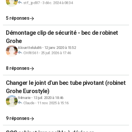
stf_jpd87
-
3 déc. 2024 à 08:34
5 réponses
Démontage clip de sécurité - bec de robinet
Grohe
Alouettelulu86
-
12 janv. 2020 à 15:52
CHRIS61
-
25 juil. 2026 à 17:46
8 réponses
Changer le joint d'un bec tube pivotant (robinet
Grohe Eurostyle)
94marie
-
13 juil. 2020 à 18:46
Claude
-
11 nov. 2025 à 15:16
9 réponses