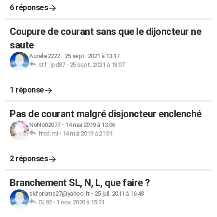
6 réponses
Coupure de courant sans que le dijoncteur ne
saute
Aurelie2222
-
25 sept. 2021 à 13:17
stf_jpd87
-
25 sept. 2021 à 18:07
1 réponse
Pas de courant malgré disjoncteur enclenché
NoNo02077
-
14 mai 2019 à 13:06
fred.ml
-
14 mai 2019 à 21:01
2 réponses
Branchement SL, N, L, que faire ?
skforums27@yahoo.fr
-
25 juil. 2011 à 16:48
GL92
-
1 nov. 2020 à 15:31