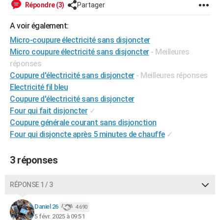
Répondre (3)
Partager
City break
Voyage de noces
Climat
Destinations
Voyage nature
Forum
+
PHOTO
A voir également:
GUIDES D'ACHAT
Micro-coupure électricité sans disjoncter
Micro coupure électricité sans disjoncter
- Meilleures
BONS PLANS
réponses
CARTE DE VOEUX
Coupure d'électricité sans disjoncter
- Meilleures réponses
Electricité fil bleu
Carte Bonne année
Carte Pâques
Carte de Noël
Carte Saint-Valentin
Carte d'anniversaire
DICTIONNAIRE
Coupure d'électricité sans disjoncter
Biographies
Expressions
Dictionnaire
Citations
Proverbes
Four qui fait disjoncter
✓
PROGRAMME TV
Coupure générale courant sans disjonction
COPAINS D'AVANT
Four qui disjoncte après 5 minutes de chauffe
✓
Se connecter
Collèges
Universités
Service militaire
S'inscrire
Lycées
Primaires
Entreprises
Avis de recherche
AVIS DE DÉCÈS
3 réponses
FORUM
RÉPONSE 1 / 3
Lifestyle
Sport
Television
Cinema
Bricolage
Culture
Auto
Voyage
Daniel 26
4 690
5 févr. 2025 à 09:51