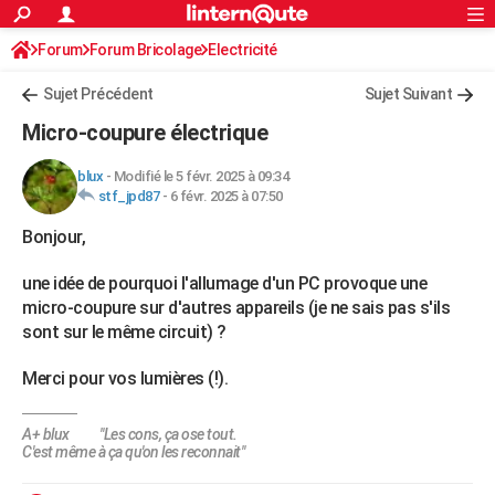
ACTUALITÉS
Forum
Forum Bricolage
Connexion
Electricité
S'inscrire
Rechercher
Société
Education
Villes
Politique
Faits Divers
Monde
+
SPORT
Sujet Précédent
Sujet Suivant
Football
Cyclisme
Forum
Coupe du monde 2026
Tennis
Rugby
CULTURE
Micro-coupure électrique
TNT
Cinéma
Musique
Programme TV
Streaming
Sorties cinéma
+
FINANCE
blux
-
Modifié le 5 févr. 2025 à 09:34
stf_jpd87
-
6 févr. 2025 à 07:50
Impôts
Immobilier
Banque
Crédit
Retraite
Epargne
Risques naturels par ville
Assurance
AUTO
Bonjour,
Réserver un essai
Berlines
Forum auto
Essais
Citadines
SUV
+
HIGH-TECH
une idée de pourquoi l'allumage d'un PC provoque une
Meilleur smartphone
Ordinateurs
Guide high-tech
Mobiles
Internet
Jeux vidéo
+
BRICOLAGE
micro-coupure sur d'autres appareils (je ne sais pas s'ils
sont sur le même circuit) ?
Aménagement intérieur
Cuisine
Jardinage
+
Forum
Extérieur
Salle de bains
Rangement
WEEK-END
Merci pour vos lumières (!).
Escapades
Expositions
Week-end nature
Guides de France
Patrimoine
Musées
+
LIFESTYLE
Bien-être
Mode
+
Art de vivre
Loisirs
Modes de vie
SANTE
A+ blux "Les cons, ça ose tout.
C'est même à ça qu'on les reconnait"
Guide de la santé
Médicaments
+
Alimentation
Maladies
Sommeil
VOYAGE