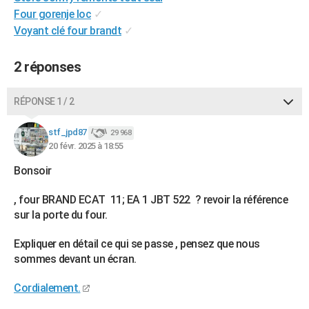
Four gorenje loc
✓
City break
Voyage de noces
Climat
Destinations
Voyage nature
Forum
+
PHOTO
Voyant clé four brandt
✓
GUIDES D'ACHAT
2 réponses
BONS PLANS
CARTE DE VOEUX
RÉPONSE 1 / 2
Carte Bonne année
Carte Pâques
Carte de Noël
Carte Saint-Valentin
Carte d'anniversaire
DICTIONNAIRE
stf_jpd87
29 968
20 févr. 2025 à 18:55
Biographies
Expressions
Dictionnaire
Citations
Proverbes
PROGRAMME TV
Bonsoir
COPAINS D'AVANT
, four BRAND ECAT 11; EA 1 JBT 522 ? revoir la référence
Se connecter
Collèges
Universités
Service militaire
S'inscrire
Lycées
Primaires
Entreprises
Avis de recherche
AVIS DE DÉCÈS
sur la porte du four.
FORUM
Expliquer en détail ce qui se passe , pensez que nous
sommes devant un écran.
Lifestyle
Sport
Television
Cinema
Bricolage
Culture
Auto
Voyage
Cordialement.