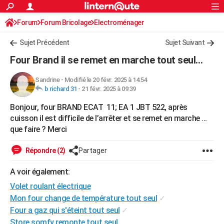
ACTUALITÉS
Forum
Forum Bricolage
Connexion
Electroménager
S'inscrire
Rechercher
Société
Education
Villes
Politique
Faits Divers
Monde
+
SPORT
Sujet Précédent
Sujet Suivant
Football
Cyclisme
Forum
Coupe du monde 2026
Tennis
Rugby
CULTURE
Four Brand il se remet en marche tout seul…
TNT
Cinéma
Musique
Programme TV
Streaming
Sorties cinéma
+
FINANCE
Sandrine
-
Modifié le 20 févr. 2025 à 14:54
b richard 31
-
21 févr. 2025 à 09:39
Impôts
Immobilier
Banque
Crédit
Retraite
Epargne
Risques naturels par ville
Assurance
AUTO
Bonjour, four BRAND ECAT 11; EA 1 JBT 522, après
Réserver un essai
Berlines
Forum auto
Essais
Citadines
SUV
+
HIGH-TECH
cuisson il est difficile de l’arrêter et se remet en marche …
que faire ? Merci
Meilleur smartphone
Ordinateurs
Guide high-tech
Mobiles
Internet
Jeux vidéo
+
BRICOLAGE
Répondre (2)
Partager
Aménagement intérieur
Cuisine
Jardinage
+
Forum
Extérieur
Salle de bains
Rangement
WEEK-END
A voir également:
Escapades
Expositions
Week-end nature
Guides de France
Patrimoine
Musées
+
LIFESTYLE
Volet roulant électrique
Bien-être
Mode
+
Art de vivre
Loisirs
Modes de vie
SANTE
Mon four change de température tout seul
✓
Four a gaz qui s'éteint tout seul
✓
Guide de la santé
Médicaments
+
Alimentation
Maladies
Sommeil
VOYAGE
Store somfy remonte tout seul