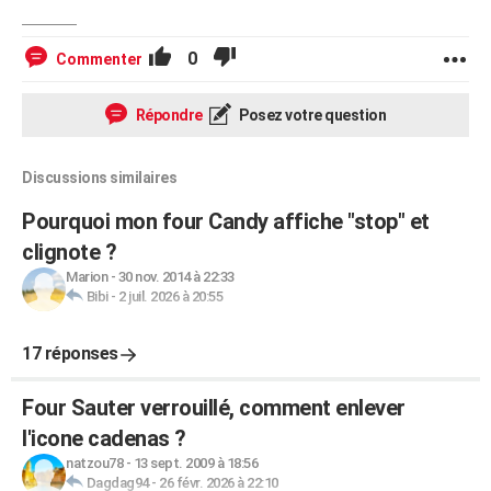
0
Commenter
Répondre
Posez votre question
Discussions similaires
Pourquoi mon four Candy affiche "stop" et
clignote ?
Marion
-
30 nov. 2014 à 22:33
Bibi
-
2 juil. 2026 à 20:55
17 réponses
Four Sauter verrouillé, comment enlever
l'icone cadenas ?
natzou78
-
13 sept. 2009 à 18:56
Dagdag94
-
26 févr. 2026 à 22:10