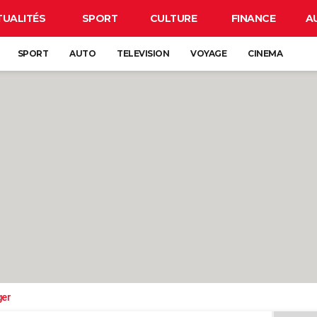
TUALITÉS
SPORT
CULTURE
FINANCE
A
SPORT
AUTO
TELEVISION
VOYAGE
CINEMA
ger