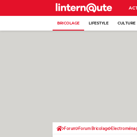
AC
BRICOLAGE
LIFESTYLE
CULTURE
Forum
Forum Bricolage
Electroména