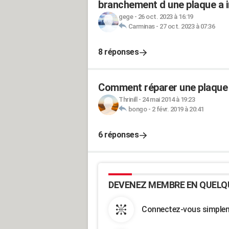
branchement d une plaque a i
gege
-
26 oct. 2023 à 16:19
Carminas
-
27 oct. 2023 à 07:36
8 réponses
Comment réparer une plaque 
Thrinill
-
24 mai 2014 à 19:23
bongo
-
2 févr. 2019 à 20:41
6 réponses
DEVENEZ MEMBRE EN QUELQ
Connectez-vous simpleme