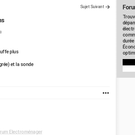
Foru
Sujet Suivant
Trouv
ns
dépan
élect
8
commu
durée
Écono
auffe plus
optimi
grée) et la sonde
rum Electroménager