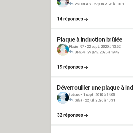
VSCREAS
-
27 juin 2026 à 18:01
14 réponses
Plaque à induction brûlée
Flavie_97
-
22 sept. 2020 à 13:52
Ben64
-
29 janv. 2026 à 19:42
19 réponses
Déverrouiller une plaque à in
tetsuo
-
1 sept. 2010 à 14:05
Silva
-
22 juil. 2026 à 10:31
32 réponses