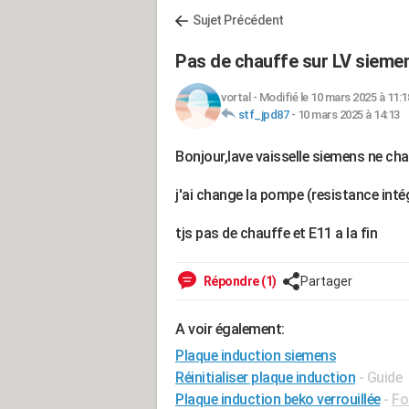
Sujet Précédent
Pas de chauffe sur LV sieme
vortal
-
Modifié le 10 mars 2025 à 11:1
stf_jpd87
-
10 mars 2025 à 14:13
Bonjour,lave vaisselle siemens ne ch
j'ai change la pompe (resistance inté
tjs pas de chauffe et E11 a la fin
Répondre (1)
Partager
A voir également:
Plaque induction siemens
Réinitialiser plaque induction
- Guide
Plaque induction beko verrouillée
-
Fo