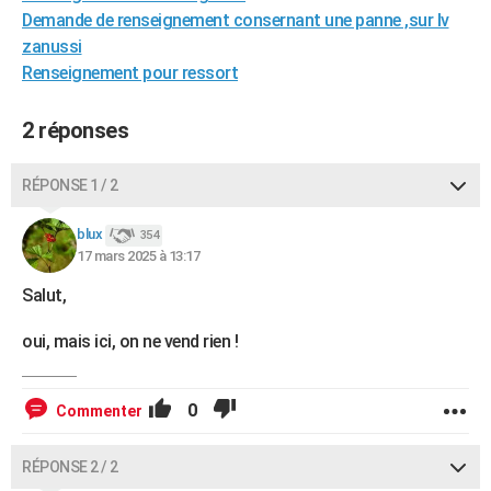
Demande de renseignement consernant une panne ,sur lv
City break
Voyage de noces
Climat
Destinations
Voyage nature
Forum
+
PHOTO
zanussi
GUIDES D'ACHAT
Renseignement pour ressort
BONS PLANS
2 réponses
CARTE DE VOEUX
RÉPONSE 1 / 2
Carte Bonne année
Carte Pâques
Carte de Noël
Carte Saint-Valentin
Carte d'anniversaire
DICTIONNAIRE
blux
354
Biographies
Expressions
Dictionnaire
Citations
Proverbes
PROGRAMME TV
17 mars 2025 à 13:17
COPAINS D'AVANT
Salut,
Se connecter
Collèges
Universités
Service militaire
S'inscrire
Lycées
Primaires
Entreprises
Avis de recherche
AVIS DE DÉCÈS
oui, mais ici, on ne vend rien !
FORUM
0
Commenter
Lifestyle
Sport
Television
Cinema
Bricolage
Culture
Auto
Voyage
RÉPONSE 2 / 2