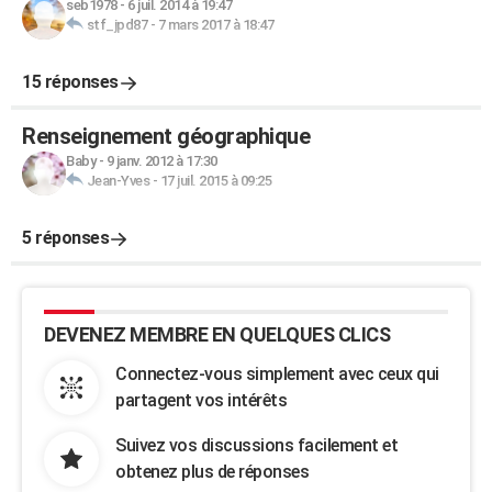
seb1978
-
6 juil. 2014 à 19:47
stf_jpd87
-
7 mars 2017 à 18:47
15 réponses
Renseignement géographique
Baby
-
9 janv. 2012 à 17:30
Jean-Yves
-
17 juil. 2015 à 09:25
5 réponses
DEVENEZ MEMBRE EN QUELQUES CLICS
Connectez-vous simplement avec ceux qui
partagent vos intérêts
Suivez vos discussions facilement et
obtenez plus de réponses