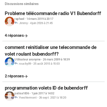
Discussions similaires
Probleme télécommande radio V1 Bubendorff
raphael
-
14 mars 2019 à 20:17
Jimmy
-
4 juin 2026 à 21:45
4 réponses
comment reinitialiser une telecommande de
volet roulant bubendorff?
Utilisateur anonyme
-
26 mars 2009 à 18:39
roucky09
-
25 août 2015 à 15:03
2 réponses
programmation volets ID de bubendorff
patisa1836
-
1 juin 2017 à 14:02
YvesVermont
-
26 sept. 2021 à 18:20