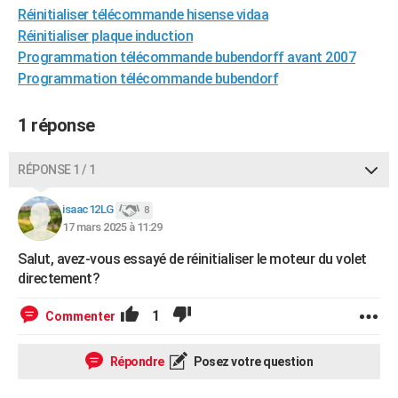
Réinitialiser télécommande hisense vidaa
City break
Voyage de noces
Climat
Destinations
Voyage nature
Forum
+
PHOTO
Réinitialiser plaque induction
Programmation télécommande bubendorff avant 2007
GUIDES D'ACHAT
Programmation télécommande bubendorf
BONS PLANS
1 réponse
CARTE DE VOEUX
Carte Bonne année
Carte Pâques
Carte de Noël
Carte Saint-Valentin
Carte d'anniversaire
DICTIONNAIRE
RÉPONSE 1 / 1
Biographies
Expressions
Dictionnaire
Citations
Proverbes
PROGRAMME TV
isaac12LG
8
17 mars 2025 à 11:29
COPAINS D'AVANT
Salut, avez-vous essayé de réinitialiser le moteur du volet
Se connecter
Collèges
Universités
Service militaire
S'inscrire
Lycées
Primaires
Entreprises
Avis de recherche
AVIS DE DÉCÈS
directement?
FORUM
1
Commenter
Lifestyle
Sport
Television
Cinema
Bricolage
Culture
Auto
Voyage
Répondre
Posez votre question