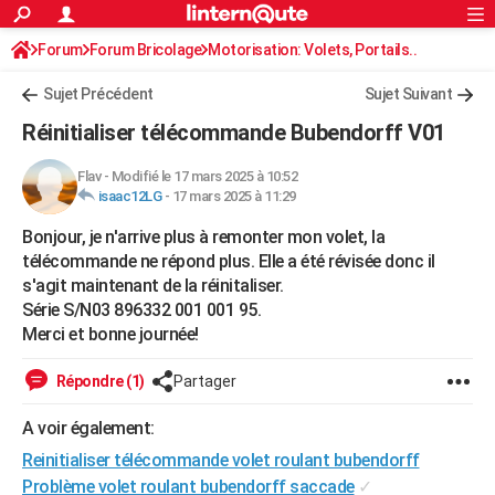
ACTUALITÉS
Forum
Forum Bricolage
Connexion
Motorisation: Volets, Portails..
S'inscrire
Rechercher
Société
Education
Villes
Politique
Faits Divers
Monde
+
SPORT
Sujet Précédent
Sujet Suivant
Football
Cyclisme
Forum
Coupe du monde 2026
Tennis
Rugby
CULTURE
Réinitialiser télécommande Bubendorff V01
TNT
Cinéma
Musique
Programme TV
Streaming
Sorties cinéma
+
FINANCE
Flav
-
Modifié le 17 mars 2025 à 10:52
isaac12LG
-
17 mars 2025 à 11:29
Impôts
Immobilier
Banque
Crédit
Retraite
Epargne
Risques naturels par ville
Assurance
AUTO
Bonjour, je n'arrive plus à remonter mon volet, la
Réserver un essai
Berlines
Forum auto
Essais
Citadines
SUV
+
HIGH-TECH
télécommande ne répond plus. Elle a été révisée donc il
s'agit maintenant de la réinitaliser.
Meilleur smartphone
Ordinateurs
Guide high-tech
Mobiles
Internet
Jeux vidéo
+
BRICOLAGE
Série S/N03 896332 001 001 95.
Merci et bonne journée!
Aménagement intérieur
Cuisine
Jardinage
+
Forum
Extérieur
Salle de bains
Rangement
WEEK-END
Escapades
Expositions
Week-end nature
Guides de France
Patrimoine
Musées
+
Répondre (1)
Partager
LIFESTYLE
Bien-être
Mode
+
Art de vivre
Loisirs
Modes de vie
A voir également:
SANTE
Reinitialiser télécommande volet roulant bubendorff
Guide de la santé
Médicaments
+
Alimentation
Maladies
Sommeil
VOYAGE
Problème volet roulant bubendorff saccade
✓