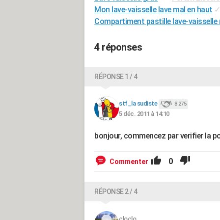
Mon lave-vaisselle lave mal en haut
Compartiment pastille lave-vaisselle 
4 réponses
RÉPONSE 1 / 4
stf_la sudiste
8 275
5 déc. 2011 à 14:10
bonjour, commencez par verifier la po
0
Commenter
RÉPONSE 2 / 4
cloclo