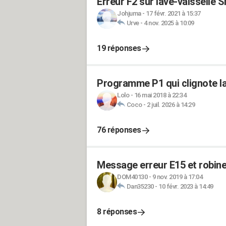
Erreur F2 sur lave-vaisselle 
Johjuma
-
17 févr. 2021 à 15:37
Urve
-
4 nov. 2025 à 10:09
19 réponses
Programme P1 qui clignote la
Lolo
-
16 mai 2018 à 22:34
Coco
-
2 juil. 2026 à 14:29
76 réponses
Message erreur E15 et robinet
DOM40130
-
9 nov. 2019 à 17:04
Dan35230
-
10 févr. 2023 à 14:49
8 réponses