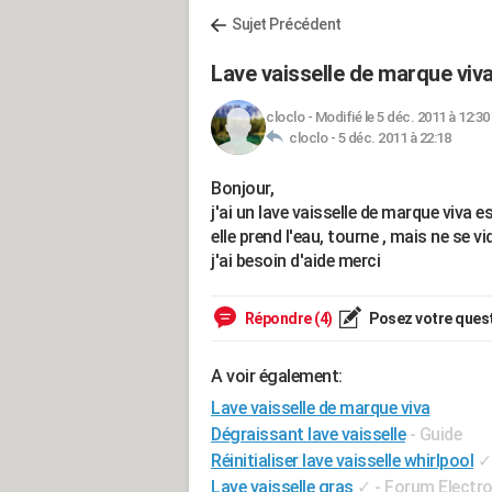
Sujet Précédent
Lave vaisselle de marque viv
cloclo
-
Modifié le 5 déc. 2011 à 12:30
cloclo -
5 déc. 2011 à 22:18
Bonjour,
j'ai un lave vaisselle de marque viva e
elle prend l'eau, tourne , mais ne se v
j'ai besoin d'aide merci
Répondre (4)
Posez votre ques
A voir également:
Lave vaisselle de marque viva
Dégraissant lave vaisselle
- Guide
Réinitialiser lave vaisselle whirlpool
✓
Lave vaisselle gras
✓
-
Forum Electr