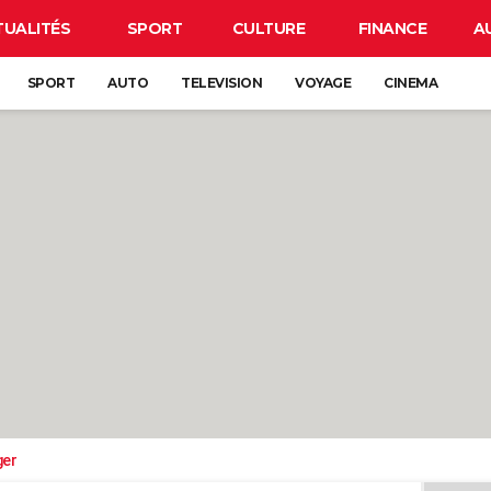
TUALITÉS
SPORT
CULTURE
FINANCE
A
SPORT
AUTO
TELEVISION
VOYAGE
CINEMA
ger