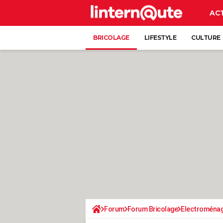
AC
BRICOLAGE
LIFESTYLE
CULTURE
Forum
Forum Bricolage
Electroména