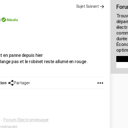
Foru
Sujet Suivant
Trouv
a
Résolu
dépan
élect
commu
durée
Écono
optimi
st en panne depuis hier
idange pas et le robinet reste allumé en rouge .
tion
Partager
-
Forum Electroménager
oménager