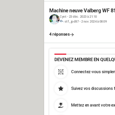
Machine neuve Valberg WF 8
Cynt
-
23 déc. 2023 à 21:10
stf_jpd87
-
2 nov. 2024 à 08:09
4 réponses
DEVENEZ MEMBRE EN QUELQ
Connectez-vous simpleme
Suivez vos discussions 
Mettez en avant votre ex