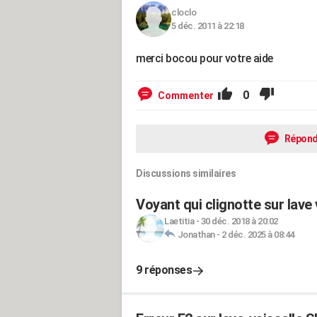
cloclo
5 déc. 2011 à 22:18
merci bocou pour votre aide
0
Commenter
Répond
Discussions similaires
Voyant qui clignotte sur lave 
Laetitia
-
30 déc. 2018 à 20:02
Jonathan
-
2 déc. 2025 à 08:44
9 réponses