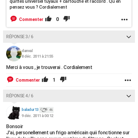
quittes universel tuyaux + cartouche et raccord . Qu en
pensez vous ? Cordialement
0
Commenter
RÉPONSE 3 / 6
danval
8 déc. 2011 à 21:55
Merci à vous , je trouverai . Cordialement
1
Commenter
RÉPONSE 4 / 6
baladur13
46
9 déc. 2011 à 00:12
Bonsoir
J'ai, personellement un frigo américain quii fonctionne sur