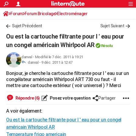
ACTUALITÉS
Forum
Forum Bricolage
Connexion
Electroménager
S'inscrire
Rechercher
Société
Education
Villes
Politique
Faits Divers
Monde
+
SPORT
Sujet Précédent
Sujet Suivant
Football
Cyclisme
Forum
Coupe du monde 2026
Tennis
Rugby
CULTURE
Ou est la cartouche filtrante pour l ' eau pour
TNT
Cinéma
Musique
Programme TV
Streaming
Sorties cinéma
+
un congel américain Whirlpool AR
FINANCE
Résolu
Impôts
Immobilier
Banque
Crédit
Retraite
Epargne
Risques naturels par ville
Assurance
AUTO
danval
-
Modifié le 7 déc. 2011 à 19:21
danval -
9 déc. 2011 à 12:47
Réserver un essai
Berlines
Forum auto
Essais
Citadines
SUV
+
HIGH-TECH
Bonjour, je cherche la cartouche filtrante pour l ' eau sur un
congélateur américain Whirlpool ART 730 ou faut - il
Meilleur smartphone
Ordinateurs
Guide high-tech
Mobiles
Internet
Jeux vidéo
+
BRICOLAGE
mettre une cartouche extérieur ( voir universel ) ? Merci
Aménagement intérieur
Cuisine
Jardinage
+
Forum
Extérieur
Salle de bains
Rangement
WEEK-END
Répondre (6)
Posez votre question
Partager
Escapades
Expositions
Week-end nature
Guides de France
Patrimoine
Musées
+
LIFESTYLE
A voir également:
Bien-être
Mode
+
Art de vivre
Loisirs
Modes de vie
SANTE
Ou est la cartouche filtrante pour l ' eau pour un congel
américain Whirlpool AR
Guide de la santé
Médicaments
+
Alimentation
Maladies
Sommeil
VOYAGE
Temperature frigo americain