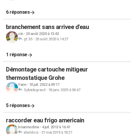
6 réponses
branchement sans arrivee d'eau
cin
-
20 août 2020 à 13:43
gt.55
-
20 août 2020 à 14:27
1 réponse
Démontage cartouche mitigeur
thermostatique Grohe
Yann
-
10 juil. 2022 à 09:17
Sylvielegrand
-
18 janv. 2025 à 08:47
5 réponses
raccorder eau frigo americain
brianmodme
-
4 juil. 2013 à 16:41
idembcp
-
21 mai 2019 à 18:21