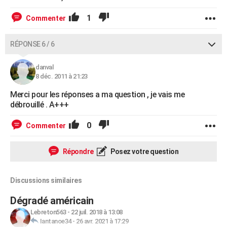
1
Commenter
RÉPONSE 6 / 6
danval
8 déc. 2011 à 21:23
Merci pour les réponses a ma question , je vais me
débrouillé . A+++
0
Commenter
Répondre
Posez votre question
Discussions similaires
Dégradé américain
Lebreton563
-
22 juil. 2018 à 13:08
Iantanoe34
-
26 avr. 2021 à 17:29