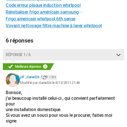
Code erreur plaque induction whirlpool
City break
Voyage de noces
Climat
Destinations
Voyage nature
Forum
+
PHOTO
Réinitialiser frigo américain samsung
✓
GUIDES D'ACHAT
Frigo americain whirlpool 6th sense
Voyant nettoyage filtre machine à laver whirlpool
BONS PLANS
6 réponses
CARTE DE VOEUX
Carte Bonne année
Carte Pâques
Carte de Noël
Carte Saint-Valentin
Carte d'anniversaire
DICTIONNAIRE
RÉPONSE 1 / 6
Biographies
Expressions
Dictionnaire
Citations
Proverbes
PROGRAMME TV
Meilleure réponse
COPAINS D'AVANT
jdf_daniel26
1 813
Modifié par daniel26 le 8/12/2011 21:48
Se connecter
Collèges
Universités
Service militaire
S'inscrire
Lycées
Primaires
Entreprises
Avis de recherche
AVIS DE DÉCÈS
Bonsoir,
j'ai beaucoup installé celui-ci , qui convient parfaitement
FORUM
pour
Lifestyle
Sport
Television
Cinema
Bricolage
Culture
Auto
Voyage
une installation domestique.
Si vous avez un souci pour vous le procurer, faites moi
signe.