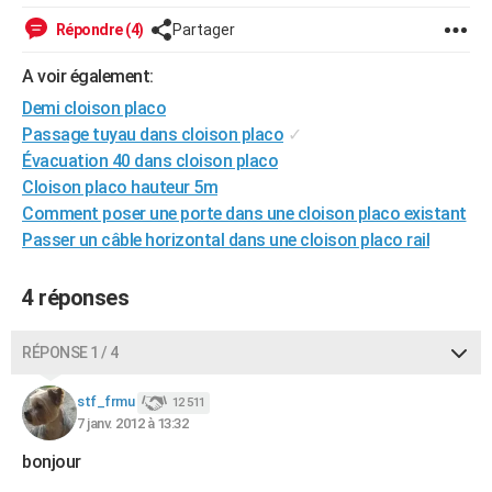
City break
Voyage de noces
Climat
Destinations
Voyage nature
Forum
+
PHOTO
Répondre (4)
Partager
GUIDES D'ACHAT
A voir également:
Demi cloison placo
BONS PLANS
Passage tuyau dans cloison placo
✓
CARTE DE VOEUX
Évacuation 40 dans cloison placo
Cloison placo hauteur 5m
Carte Bonne année
Carte Pâques
Carte de Noël
Carte Saint-Valentin
Carte d'anniversaire
DICTIONNAIRE
Comment poser une porte dans une cloison placo existant
Passer un câble horizontal dans une cloison placo rail
Biographies
Expressions
Dictionnaire
Citations
Proverbes
PROGRAMME TV
COPAINS D'AVANT
4 réponses
Se connecter
Collèges
Universités
Service militaire
S'inscrire
Lycées
Primaires
Entreprises
Avis de recherche
AVIS DE DÉCÈS
RÉPONSE 1 / 4
FORUM
stf_frmu
12 511
Lifestyle
Sport
Television
Cinema
Bricolage
Culture
Auto
Voyage
7 janv. 2012 à 13:32
bonjour