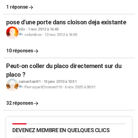
1 réponse
pose d'une porte dans cloison deja existante
lolo
-
1 nov. 2012 à 16:40
columbos
-
12 nov. 2012 à 16:05
10 réponses
Peut-on coller du placo directement sur du
placo ?
samaritain91
-
13 janv. 2010 à 10:51
PerroquetEtonnant10
-
6 nov. 2025 à 00:01
32 réponses
DEVENEZ MEMBRE EN QUELQUES CLICS