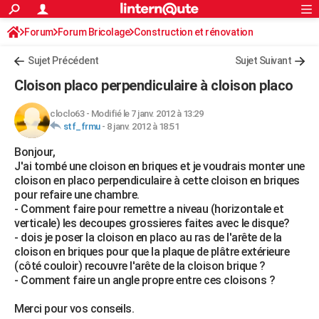
ACTUALITÉS
Forum
Forum Bricolage
Connexion
Construction et rénovation
S'inscrire
Rechercher
Société
Education
Villes
Politique
Faits Divers
Monde
+
SPORT
Sujet Précédent
Sujet Suivant
Football
Cyclisme
Forum
Coupe du monde 2026
Tennis
Rugby
CULTURE
Cloison placo perpendiculaire à cloison placo
TNT
Cinéma
Musique
Programme TV
Streaming
Sorties cinéma
+
FINANCE
cloclo63
-
Modifié le 7 janv. 2012 à 13:29
stf_frmu
-
8 janv. 2012 à 18:51
Impôts
Immobilier
Banque
Crédit
Retraite
Epargne
Risques naturels par ville
Assurance
AUTO
Bonjour,
Réserver un essai
Berlines
Forum auto
Essais
Citadines
SUV
+
HIGH-TECH
J'ai tombé une cloison en briques et je voudrais monter une
cloison en placo perpendiculaire à cette cloison en briques
Meilleur smartphone
Ordinateurs
Guide high-tech
Mobiles
Internet
Jeux vidéo
+
BRICOLAGE
pour refaire une chambre.
- Comment faire pour remettre a niveau (horizontale et
Aménagement intérieur
Cuisine
Jardinage
+
Forum
Extérieur
Salle de bains
Rangement
WEEK-END
verticale) les decoupes grossieres faites avec le disque?
- dois je poser la cloison en placo au ras de l'arête de la
Escapades
Expositions
Week-end nature
Guides de France
Patrimoine
Musées
+
LIFESTYLE
cloison en briques pour que la plaque de plâtre extérieure
(côté couloir) recouvre l'arête de la cloison brique ?
Bien-être
Mode
+
Art de vivre
Loisirs
Modes de vie
SANTE
- Comment faire un angle propre entre ces cloisons ?
Guide de la santé
Médicaments
+
Alimentation
Maladies
Sommeil
VOYAGE
Merci pour vos conseils.