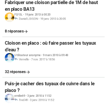
Fabriquer une cloison partielle de 1M de haut
en placo BA13
FLYOL
-
19 janv. 2013 à 00:20
Daniel LOISON
-
19 janv. 2013 à 20:05
8 réponses
Cloison en placo : où faire passer les tuyaux
d'eau ?
Utilisateur anonyme
-
9 mars 2010 à 09:48
Vervelle
-
7 nov. 2017 à 18:56
32 réponses
Puis-je cacher des tuyaux de cuivre dans le
placo ?
emilie69
-
3 janv. 2010 à 11:52
fred49
-
3 janv. 2010 à 11:52