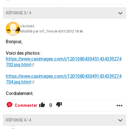
RÉPONSE 3 / 4
cloclo63
Modifié par stf_frmu le 8/01/2012 18:46
Bonjour,
Voici des photos :
https://www.casimages.com/i/1201080430451434339274
702.jpg.html
https://www.casimages.com/i/1201080430491434339274
704.jpg.html
Cordialement.
0
Commenter
RÉPONSE 4 / 4