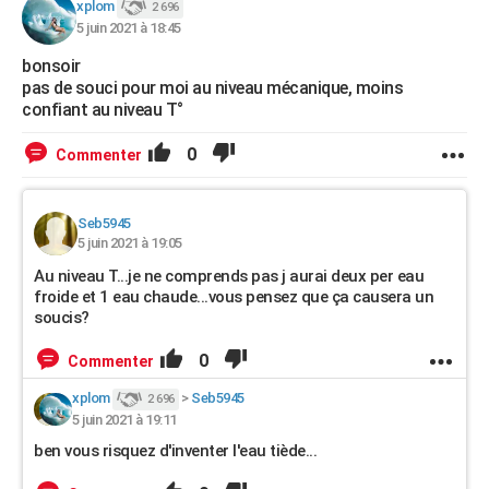
xplom
2 696
5 juin 2021 à 18:45
bonsoir
pas de souci pour moi au niveau mécanique, moins
confiant au niveau T°
0
Commenter
Seb5945
5 juin 2021 à 19:05
Au niveau T...je ne comprends pas j aurai deux per eau
froide et 1 eau chaude...vous pensez que ça causera un
soucis?
0
Commenter
xplom
>
Seb5945
2 696
5 juin 2021 à 19:11
ben vous risquez d'inventer l'eau tiède...