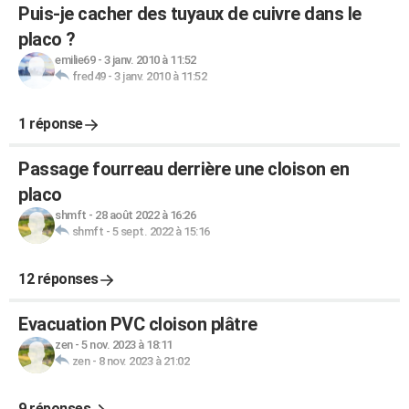
Puis-je cacher des tuyaux de cuivre dans le
placo ?
emilie69
-
3 janv. 2010 à 11:52
fred49
-
3 janv. 2010 à 11:52
1 réponse
Passage fourreau derrière une cloison en
placo
shmft
-
28 août 2022 à 16:26
shmft
-
5 sept. 2022 à 15:16
12 réponses
Evacuation PVC cloison plâtre
zen
-
5 nov. 2023 à 18:11
zen
-
8 nov. 2023 à 21:02
9 réponses