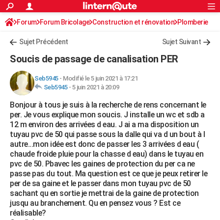
ACTUALITÉS
Forum
Forum Bricolage
Connexion
Construction et rénovation
S'inscrire
Plomberie
Rechercher
Société
Education
Villes
Politique
Faits Divers
Monde
+
SPORT
Sujet Précédent
Sujet Suivant
Football
Cyclisme
Forum
Coupe du monde 2026
Tennis
Rugby
CULTURE
Soucis de passage de canalisation PER
TNT
Cinéma
Musique
Programme TV
Streaming
Sorties cinéma
+
FINANCE
Seb5945
-
Modifié le 5 juin 2021 à 17:21
Seb5945
-
5 juin 2021 à 20:09
Impôts
Immobilier
Banque
Crédit
Retraite
Epargne
Risques naturels par ville
Assurance
AUTO
Bonjour à tous je suis à la recherche de rens concernant le
Réserver un essai
Berlines
Forum auto
Essais
Citadines
SUV
+
HIGH-TECH
per. Je vous explique mon soucis. J installe un wc et sdb a
12 m environ des arrivées d eau. J ai a ma disposition un
Meilleur smartphone
Ordinateurs
Guide high-tech
Mobiles
Internet
Jeux vidéo
+
BRICOLAGE
tuyau pvc de 50 qui passe sous la dalle qui va d un bout à l
autre...mon idée est donc de passer les 3 arrivées d eau (
Aménagement intérieur
Cuisine
Jardinage
+
Forum
Extérieur
Salle de bains
Rangement
WEEK-END
chaude froide pluie pour la chasse d eau) dans le tuyau en
pvc de 50. Pbavec les gaines de protection du per ca ne
Escapades
Expositions
Week-end nature
Guides de France
Patrimoine
Musées
+
LIFESTYLE
passe pas du tout. Ma question est ce que je peux retirer le
per de sa gaine et le passer dans mon tuyau pvc de 50
Bien-être
Mode
+
Art de vivre
Loisirs
Modes de vie
SANTE
sachant qu en sortie je mettrai de la gaine de protection
jusqu au branchement. Qu en pensez vous ? Est ce
Guide de la santé
Médicaments
+
Alimentation
Maladies
Sommeil
VOYAGE
réalisable?