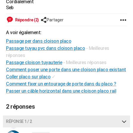
Cordialement
City break
Voyage de noces
Climat
Destinations
Voyage nature
Forum
+
Seb
PHOTO
GUIDES D'ACHAT
Répondre (2)
Partager
BONS PLANS
A voir également:
Passage per dans cloison placo
CARTE DE VOEUX
Passage tuyau pvc dans cloison placo
- Meilleures
Carte Bonne année
Carte Pâques
Carte de Noël
Carte Saint-Valentin
Carte d'anniversaire
réponses
DICTIONNAIRE
Passage cloison tuyauterie
- Meilleures réponses
Biographies
Expressions
Dictionnaire
Citations
Proverbes
PROGRAMME TV
Comment poser une porte dans une cloison placo existant
Coller placo sur placo
✓
COPAINS D'AVANT
Comment fixer un entourage de porte dans du placo ?
Se connecter
Collèges
Universités
Service militaire
S'inscrire
Lycées
Primaires
Entreprises
Avis de recherche
Passer un câble horizontal dans une cloison placo rail
AVIS DE DÉCÈS
FORUM
2 réponses
Lifestyle
Sport
Television
Cinema
Bricolage
Culture
Auto
Voyage
RÉPONSE 1 / 2