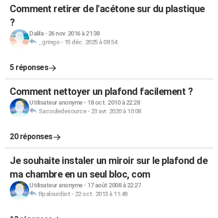
Comment retirer de l'acétone sur du plastique
?
Dalila
-
26 nov. 2016 à 21:38
_gringo
-
15 déc. 2025 à 08:54
5 réponses
Comment nettoyer un plafond facilement ?
Utilisateur anonyme
-
18 oct. 2010 à 22:28
Sacouledesource
-
23 avr. 2020 à 10:08
20 réponses
Je souhaite instaler un miroir sur le plafond de
ma chambre en un seul bloc, com
Utilisateur anonyme
-
17 août 2008 à 22:27
Rpalourdiot
-
22 oct. 2013 à 11:48