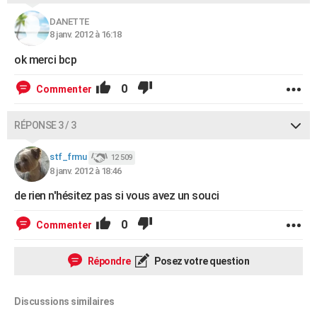
DANETTE
8 janv. 2012 à 16:18
ok merci bcp
0
Commenter
RÉPONSE 3 / 3
stf_frmu
12 509
8 janv. 2012 à 18:46
de rien n'hésitez pas si vous avez un souci
0
Commenter
Répondre
Posez votre question
Discussions similaires