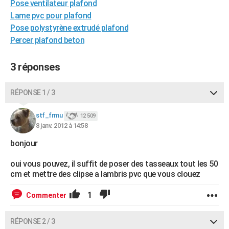
Pose ventilateur plafond
City break
Voyage de noces
Climat
Destinations
Voyage nature
Forum
+
PHOTO
Lame pvc pour plafond
Pose polystyrène extrudé plafond
GUIDES D'ACHAT
Percer plafond beton
BONS PLANS
3 réponses
CARTE DE VOEUX
Carte Bonne année
Carte Pâques
Carte de Noël
Carte Saint-Valentin
Carte d'anniversaire
RÉPONSE 1 / 3
DICTIONNAIRE
Biographies
Expressions
Dictionnaire
Citations
Proverbes
stf_frmu
PROGRAMME TV
12 509
8 janv. 2012 à 14:58
COPAINS D'AVANT
bonjour
Se connecter
Collèges
Universités
Service militaire
S'inscrire
Lycées
Primaires
Entreprises
Avis de recherche
AVIS DE DÉCÈS
oui vous pouvez, il suffit de poser des tasseaux tout les 50
cm et mettre des clipse a lambris pvc que vous clouez
FORUM
1
Commenter
Lifestyle
Sport
Television
Cinema
Bricolage
Culture
Auto
Voyage
RÉPONSE 2 / 3