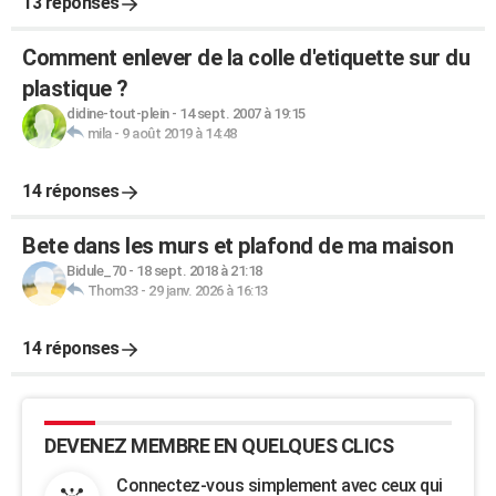
13 réponses
Comment enlever de la colle d'etiquette sur du
plastique ?
didine-tout-plein
-
14 sept. 2007 à 19:15
mila
-
9 août 2019 à 14:48
14 réponses
Bete dans les murs et plafond de ma maison
Bidule_70
-
18 sept. 2018 à 21:18
Thom33
-
29 janv. 2026 à 16:13
14 réponses
DEVENEZ MEMBRE EN QUELQUES CLICS
Connectez-vous simplement avec ceux qui