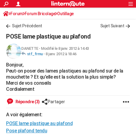
ACTUALITÉS
Forum
Forum Bricolage
Connexion
Outillage
S'inscrire
Rechercher
Société
Education
Villes
Politique
Faits Divers
Monde
+
SPORT
Sujet Précédent
Sujet Suivant
Football
Cyclisme
Forum
Coupe du monde 2026
Tennis
Rugby
CULTURE
POSE lame plastique au plafond
TNT
Cinéma
Musique
Programme TV
Streaming
Sorties cinéma
+
FINANCE
DANETTE
-
Modifié le 8 janv. 2012 à 14:43
stf_frmu
-
8 janv. 2012 à 18:46
Impôts
Immobilier
Banque
Crédit
Retraite
Epargne
Risques naturels par ville
Assurance
AUTO
Bonjour,
Réserver un essai
Berlines
Forum auto
Essais
Citadines
SUV
+
HIGH-TECH
Peut-on poser des lames plastiques au plafond sur de la
mouchette ? Et qu'elle est la solution la plus simple?
Meilleur smartphone
Ordinateurs
Guide high-tech
Mobiles
Internet
Jeux vidéo
+
BRICOLAGE
Merci de vos conseils
Cordialement
Aménagement intérieur
Cuisine
Jardinage
+
Forum
Extérieur
Salle de bains
Rangement
WEEK-END
Répondre (3)
Partager
Escapades
Expositions
Week-end nature
Guides de France
Patrimoine
Musées
+
LIFESTYLE
A voir également:
Bien-être
Mode
+
Art de vivre
Loisirs
Modes de vie
SANTE
POSE lame plastique au plafond
Guide de la santé
Médicaments
+
Alimentation
Maladies
Sommeil
Pose plafond tendu
VOYAGE