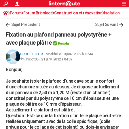
ACTUALITÉS
Forum
Forum Bricolage
Connexion
Construction et rénovation
S'inscrire
Isolation
Rechercher
Société
Education
Villes
Politique
Faits Divers
Monde
+
SPORT
Sujet Précédent
Sujet Suivant
Football
Cyclisme
Forum
Coupe du monde 2026
Tennis
Rugby
CULTURE
Fixation au plafond panneau polystyrène +
TNT
Cinéma
Musique
Programme TV
Streaming
Sorties cinéma
+
avec plaque plâtre
FINANCE
Résolu
Impôts
Immobilier
Banque
Crédit
Retraite
Epargne
Risques naturels par ville
Assurance
AUTO
BROUETTEUR
-
Modifié le 10 janv. 2012 à 13:44
hicot35 -
21 janv. 2012 à 04:59
Réserver un essai
Berlines
Forum auto
Essais
Citadines
SUV
+
HIGH-TECH
Bonjour,
Meilleur smartphone
Ordinateurs
Guide high-tech
Mobiles
Internet
Jeux vidéo
+
BRICOLAGE
Je souhaite isoler le plafond d'une cave pour le confort
d'une chambre située au dessus. Je dispose actuellement
Aménagement intérieur
Cuisine
Jardinage
+
Forum
Extérieur
Salle de bains
Rangement
WEEK-END
d'un panneau de 2,50 m x 1,20 M (reste d'un chantier)
constitué par du polystyrène de 10 cm d'épaisseur et une
Escapades
Expositions
Week-end nature
Guides de France
Patrimoine
Musées
+
LIFESTYLE
plaque de plâtre de 10 mm d'épaisseur.
Actuellement le plafond est plâtré .
Bien-être
Mode
+
Art de vivre
Loisirs
Modes de vie
SANTE
Question : Est-ce que la fixation d'un telle plaque peut-être
réalisée uniquement avec de la colle spécifique; (colle
Guide de la santé
Médicaments
+
Alimentation
Maladies
Sommeil
VOYAGE
prévue pour le collage de cet isolant) ou dois-je envisager