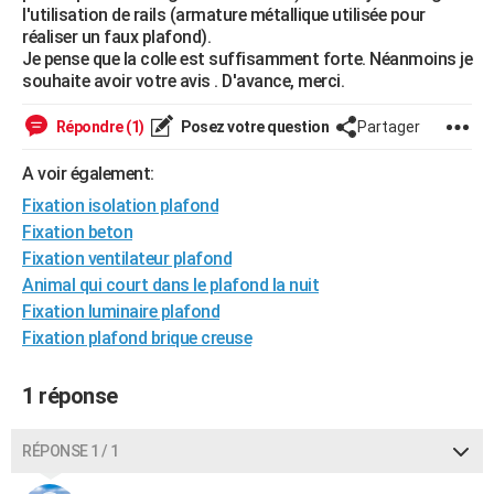
l'utilisation de rails (armature métallique utilisée pour
City break
Voyage de noces
Climat
Destinations
Voyage nature
Forum
+
PHOTO
réaliser un faux plafond).
Je pense que la colle est suffisamment forte. Néanmoins je
GUIDES D'ACHAT
souhaite avoir votre avis . D'avance, merci.
BONS PLANS
Répondre (1)
Posez votre question
Partager
CARTE DE VOEUX
A voir également:
Carte Bonne année
Carte Pâques
Carte de Noël
Carte Saint-Valentin
Carte d'anniversaire
Fixation isolation plafond
DICTIONNAIRE
Fixation beton
Biographies
Expressions
Dictionnaire
Citations
Proverbes
PROGRAMME TV
Fixation ventilateur plafond
Animal qui court dans le plafond la nuit
COPAINS D'AVANT
Fixation luminaire plafond
Se connecter
Collèges
Universités
Service militaire
S'inscrire
Lycées
Primaires
Entreprises
Avis de recherche
Fixation plafond brique creuse
AVIS DE DÉCÈS
FORUM
1 réponse
Lifestyle
Sport
Television
Cinema
Bricolage
Culture
Auto
Voyage
RÉPONSE 1 / 1