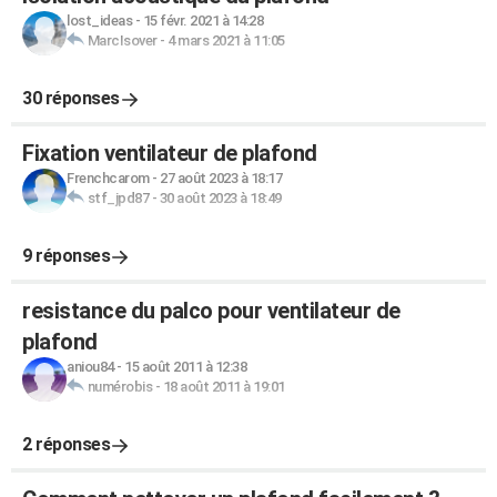
lost_ideas
-
15 févr. 2021 à 14:28
MarcIsover
-
4 mars 2021 à 11:05
30 réponses
Fixation ventilateur de plafond
Frenchcarom
-
27 août 2023 à 18:17
stf_jpd87
-
30 août 2023 à 18:49
9 réponses
resistance du palco pour ventilateur de
plafond
aniou84
-
15 août 2011 à 12:38
numérobis
-
18 août 2011 à 19:01
2 réponses