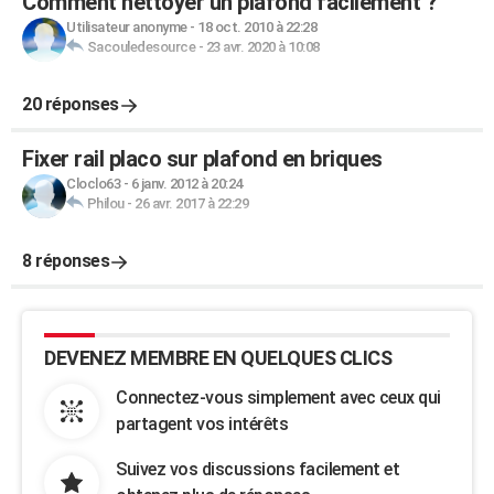
Comment nettoyer un plafond facilement ?
Utilisateur anonyme
-
18 oct. 2010 à 22:28
Sacouledesource
-
23 avr. 2020 à 10:08
20 réponses
Fixer rail placo sur plafond en briques
Cloclo63
-
6 janv. 2012 à 20:24
Philou
-
26 avr. 2017 à 22:29
8 réponses
DEVENEZ MEMBRE EN QUELQUES CLICS
Connectez-vous simplement avec ceux qui
partagent vos intérêts
Suivez vos discussions facilement et