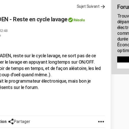
Foru
Sujet Suivant
Trouv
DEN - Reste en cycle lavage
Résolu
dépan
élect
12:48
commu
7
durée
Écono
optimi
ADEN, reste sur le cycle lavage, ne sort pas de ce
uler le lavage en appuyant longtemps sur ON/OFF.
r de temps en temps, et de façon aléatoire, les led
 coup d'oeil quand même..).
it le programmateur électronique, mais bon je
ésents sur le forum.
tion
Partager