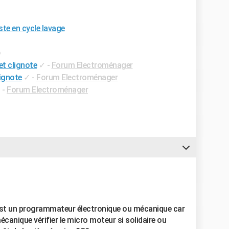
ste en cycle lavage
e
et clignote
✓
-
Forum Electroménager
lignote
✓
-
Forum Electroménager
✓
-
Forum Electroménager
est un programmateur électronique ou mécanique car
mécanique vérifier le micro moteur si solidaire ou