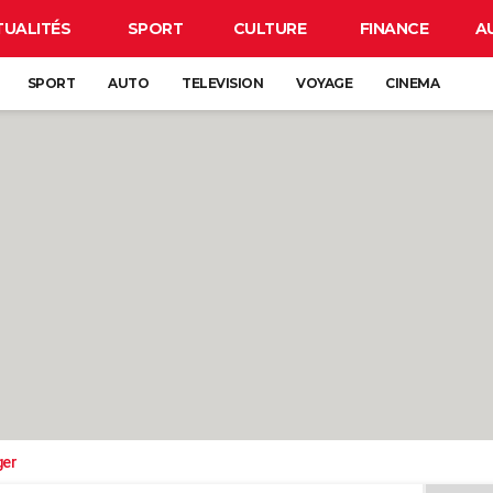
TUALITÉS
SPORT
CULTURE
FINANCE
A
SPORT
AUTO
TELEVISION
VOYAGE
CINEMA
ger