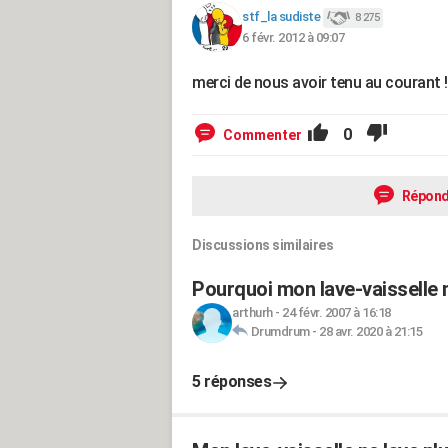
stf_la sudiste
8 275
6 févr. 2012 à 09:07
merci de nous avoir tenu au courant !
0
Commenter
Répond
Discussions similaires
Pourquoi mon lave-vaisselle n
arthurh
-
24 févr. 2007 à 16:18
Drumdrum
-
28 avr. 2020 à 21:15
5 réponses