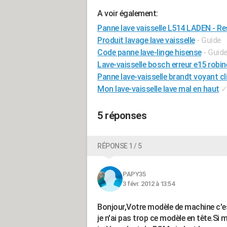
A voir également:
Panne lave vaisselle L514 LADEN - Re
Produit lavage lave vaisselle
- Guide
Code panne lave-linge hisense
- Guid
Lave-vaisselle bosch erreur e15 robin
Panne lave-vaisselle brandt voyant c
Mon lave-vaisselle lave mal en haut
5 réponses
RÉPONSE 1 / 5
PAPY35
3 févr. 2012 à 13:54
Bonjour,Votre modèle de machine c'
je n'ai pas trop ce modèle en tête.Si 