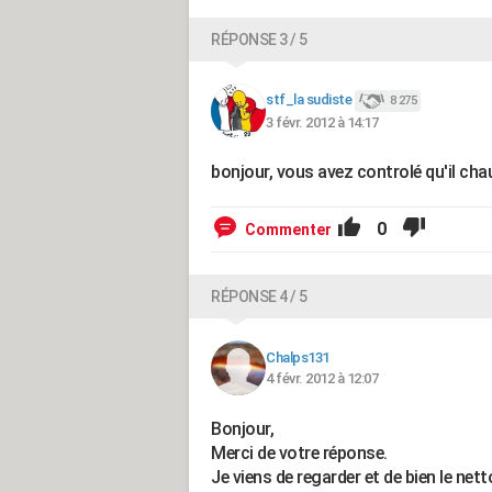
RÉPONSE 3 / 5
stf_la sudiste
8 275
3 févr. 2012 à 14:17
bonjour, vous avez controlé qu'il chau
0
Commenter
RÉPONSE 4 / 5
Chalps131
4 févr. 2012 à 12:07
Bonjour,
Merci de votre réponse.
Je viens de regarder et de bien le nettoy