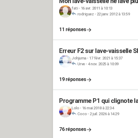
Mon lave-vaisselle ne lave plu
fati
-
16 avr. 2011 à 10:13
rodriguez
-
22 janv. 2012 à 13:59
11 réponses
Erreur F2 sur lave-vaisselle 
Johjuma
-
17 févr. 2021 à 15:37
Urve
-
4 nov. 2025 à 10:09
19 réponses
Programme P1 qui clignote la
Lolo
-
16 mai 2018 à 22:34
Coco
-
2 juil. 2026 à 14:29
76 réponses