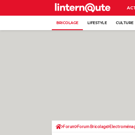
AC
BRICOLAGE
LIFESTYLE
CULTURE
Forum
Forum Bricolage
Electroména