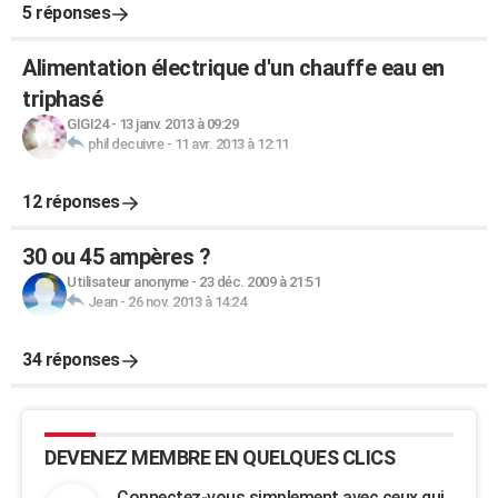
5 réponses
Alimentation électrique d'un chauffe eau en
triphasé
GIGI24
-
13 janv. 2013 à 09:29
phil decuivre
-
11 avr. 2013 à 12:11
12 réponses
30 ou 45 ampères ?
Utilisateur anonyme
-
23 déc. 2009 à 21:51
Jean
-
26 nov. 2013 à 14:24
34 réponses
DEVENEZ MEMBRE EN QUELQUES CLICS
Connectez-vous simplement avec ceux qui