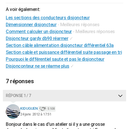
City break
Voyage de noces
Climat
Destinations
Voyage nature
Forum
+
PHOTO
A voir également:
Les sections des conducteurs disjoncteur
GUIDES D'ACHAT
Dimensionner disjoncteur
- Meilleures réponses
BONS PLANS
Comment calculer un disjoncteur
- Meilleures réponses
Disjoncteur gardy db90 réarmer
✓
CARTE DE VOEUX
Section câble alimentation disjoncteur différentiel 63a
Section cable et puissance différentiel suite passage en tri
Carte Bonne année
Carte Pâques
Carte de Noël
Carte Saint-Valentin
Carte d'anniversaire
DICTIONNAIRE
Pourquoi le différentiel saute et pas le disjoncteur
Biographies
Expressions
Dictionnaire
Citations
Proverbes
PROGRAMME TV
Disjonconteur ne se réarme plus
✓
COPAINS D'AVANT
7 réponses
Se connecter
Collèges
Universités
Service militaire
S'inscrire
Lycées
Primaires
Entreprises
Avis de recherche
AVIS DE DÉCÈS
RÉPONSE 1 / 7
FORUM
KIDUGUEN
5 108
Lifestyle
Sport
Television
Cinema
Bricolage
Culture
Auto
Voyage
24 janv. 2012 à 17:51
Bonjour dans le cas d'un atelier si il y a une grosse