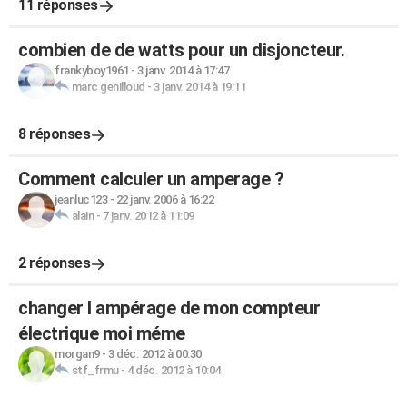
11 réponses
combien de de watts pour un disjoncteur.
frankyboy1961
-
3 janv. 2014 à 17:47
marc genilloud
-
3 janv. 2014 à 19:11
8 réponses
Comment calculer un amperage ?
jeanluc123
-
22 janv. 2006 à 16:22
alain
-
7 janv. 2012 à 11:09
2 réponses
changer l ampérage de mon compteur
électrique moi méme
morgan9
-
3 déc. 2012 à 00:30
stf_frmu
-
4 déc. 2012 à 10:04