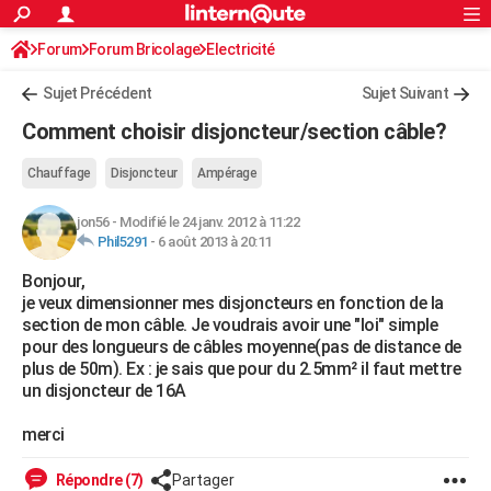
ACTUALITÉS
Forum
Forum Bricolage
Connexion
Electricité
S'inscrire
Rechercher
Société
Education
Villes
Politique
Faits Divers
Monde
+
SPORT
Sujet Précédent
Sujet Suivant
Football
Cyclisme
Forum
Coupe du monde 2026
Tennis
Rugby
CULTURE
Comment choisir disjoncteur/section câble?
TNT
Cinéma
Musique
Programme TV
Streaming
Sorties cinéma
+
FINANCE
Chauffage
Disjoncteur
Ampérage
Impôts
Immobilier
Banque
Crédit
Retraite
Epargne
Risques naturels par ville
Assurance
AUTO
jon56
-
Modifié le 24 janv. 2012 à 11:22
Phil5291
-
6 août 2013 à 20:11
Réserver un essai
Berlines
Forum auto
Essais
Citadines
SUV
+
HIGH-TECH
Bonjour,
Meilleur smartphone
Ordinateurs
Guide high-tech
Mobiles
Internet
Jeux vidéo
+
BRICOLAGE
je veux dimensionner mes disjoncteurs en fonction de la
section de mon câble. Je voudrais avoir une "loi" simple
Aménagement intérieur
Cuisine
Jardinage
+
Forum
Extérieur
Salle de bains
Rangement
WEEK-END
pour des longueurs de câbles moyenne(pas de distance de
plus de 50m). Ex : je sais que pour du 2.5mm² il faut mettre
Escapades
Expositions
Week-end nature
Guides de France
Patrimoine
Musées
+
LIFESTYLE
un disjoncteur de 16A
Bien-être
Mode
+
Art de vivre
Loisirs
Modes de vie
SANTE
merci
Guide de la santé
Médicaments
+
Alimentation
Maladies
Sommeil
VOYAGE
Répondre (7)
Partager